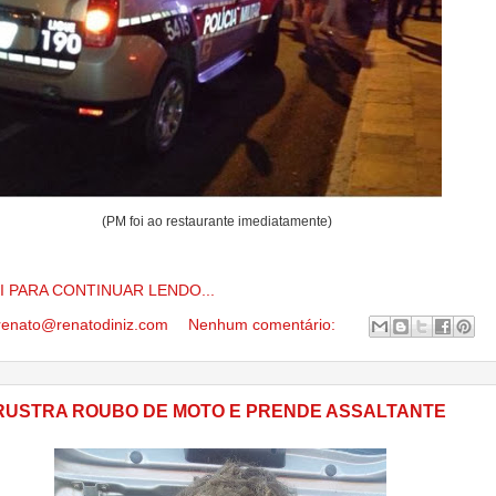
(PM foi ao restaurante imediatamente)
I PARA CONTINUAR LENDO...
renato@renatodiniz.com
Nenhum comentário:
FRUSTRA ROUBO DE MOTO E PRENDE ASSALTANTE