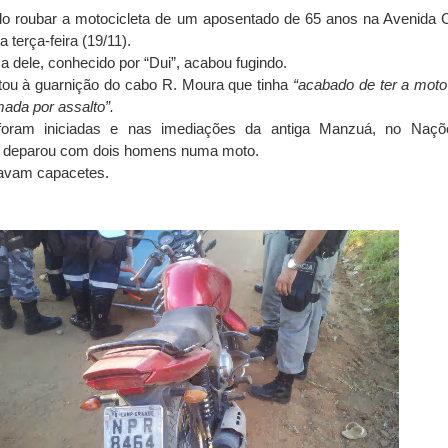
do roubar a motocicleta de um aposentado de 65 anos na Avenida C
a terça-feira (19/11).
dele, conhecido por “Dui”, acabou fugindo.
tou à guarnição do cabo R. Moura que tinha
“acabado de ter a mot
ada por assalto”.
foram iniciadas e nas imediações da antiga Manzuá, no Naçõ
e deparou com dois homens numa moto.
avam capacetes.