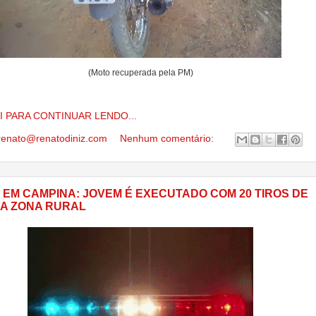
(Moto recuperada pela PM)
I PARA CONTINUAR LENDO...
renato@renatodiniz.com
Nenhum comentário:
O EM CAMPINA: JOVEM É EXECUTADO COM 20 TIROS DE
NA ZONA RURAL