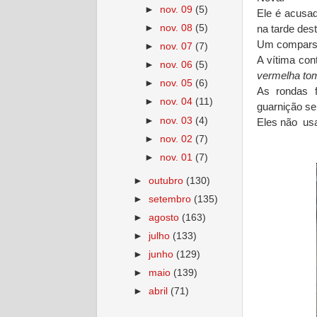
►
nov. 09
(5)
Ele é acusa
►
nov. 08
(5)
na tarde dest
Um comparsa 
►
nov. 07
(7)
A vítima con
►
nov. 06
(5)
vermelha tom
►
nov. 05
(6)
As rondas 
►
nov. 04
(11)
guarnição s
►
nov. 03
(4)
Eles não us
►
nov. 02
(7)
►
nov. 01
(7)
►
outubro
(130)
►
setembro
(135)
►
agosto
(163)
►
julho
(133)
►
junho
(129)
►
maio
(139)
►
abril
(71)