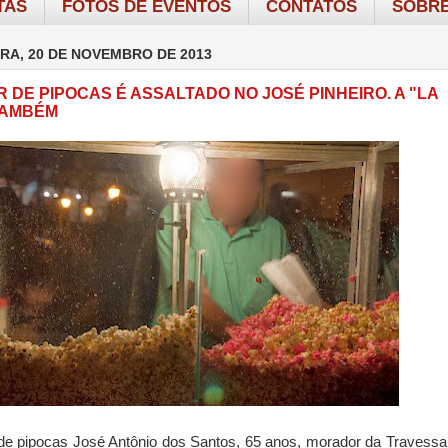
TAS
FOTOS DE EVENTOS
CONTATOS
SOBRE
RA, 20 DE NOVEMBRO DE 2013
 DE PIPOCAS É ASSALTADO NO JOSÉ PINHEIRO. A "LA
TAMBÉM
e pipocas José Antônio dos Santos, 65 anos, morador da Travessa 