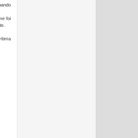
quando
me foi
te.
vítima