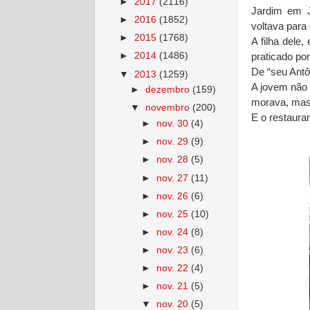
►
2017
(2116)
Jardim em Jo
►
2016
(1852)
voltava para
►
2015
(1768)
A filha dele
►
2014
(1486)
praticado po
De “seu Antôn
▼
2013
(1259)
A jovem não 
►
dezembro
(159)
morava, mas
▼
novembro
(200)
E o restauran
►
nov. 30
(4)
►
nov. 29
(9)
►
nov. 28
(5)
►
nov. 27
(11)
►
nov. 26
(6)
►
nov. 25
(10)
►
nov. 24
(8)
►
nov. 23
(6)
►
nov. 22
(4)
►
nov. 21
(5)
▼
nov. 20
(5)