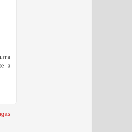
 uma
te a
igas