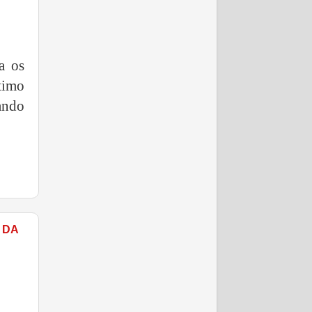
a os
timo
ando
 DA