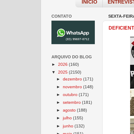
INÍCIO
ENTREVIS
CONTATO
SEXTA-FEIR
DEFICIEN
ARQUIVO DO BLOG
►
2026
(160)
▼
2025
(2150)
►
dezembro
(171)
►
novembro
(148)
►
outubro
(171)
►
setembro
(181)
►
agosto
(188)
►
julho
(155)
►
junho
(132)
►
maio
(151)