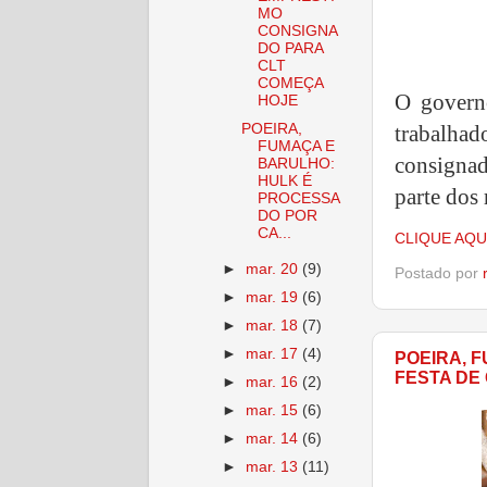
MO
CONSIGNA
DO PARA
CLT
COMEÇA
O governo
HOJE
POEIRA,
trabalhad
FUMAÇA E
consigna
BARULHO:
HULK É
parte dos
PROCESSA
DO POR
CA...
CLIQUE AQU
►
mar. 20
(9)
Postado por
►
mar. 19
(6)
►
mar. 18
(7)
►
mar. 17
(4)
POEIRA, 
FESTA DE
►
mar. 16
(2)
►
mar. 15
(6)
►
mar. 14
(6)
►
mar. 13
(11)