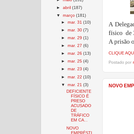
►
abril
(187)
▼
março
(181)
►
mar. 31
(10)
A Delegac
►
mar. 30
(7)
físico de
►
mar. 29
(1)
A prisão 
►
mar. 27
(6)
CLIQUE AQU
►
mar. 26
(13)
►
mar. 25
(4)
Postado por
►
mar. 23
(4)
►
mar. 22
(10)
▼
mar. 21
(3)
NOVO EMP
DEFICIENTE
FÍSICO É
PRESO
ACUSADO
DE
TRÁFICO
EM CA...
NOVO
EMPRÉSTI