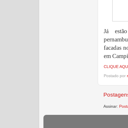
Já estã
pernamb
facadas n
em Campi
CLIQUE AQU
Postado por
Postagens
Assinar:
Post