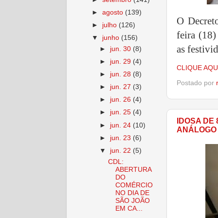
►
agosto
(139)
O Decreto
►
julho
(126)
feira (18
▼
junho
(156)
as festivi
►
jun. 30
(8)
►
jun. 29
(4)
CLIQUE AQU
►
jun. 28
(8)
Postado por
►
jun. 27
(3)
►
jun. 26
(4)
►
jun. 25
(4)
IDOSA DE
►
jun. 24
(10)
ANÁLOGO 
►
jun. 23
(6)
▼
jun. 22
(5)
CDL:
ABERTURA
DO
COMÉRCIO
NO DIA DE
SÃO JOÃO
EM CA...