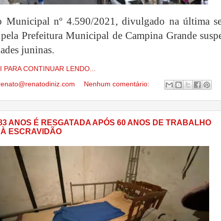
 Municipal nº 4.590/2021, divulgado na última se
) pela Prefeitura Municipal de Campina Grande susp
dades juninas.
I PARA CONTINUAR LENDO...
renato@renatodiniz.com
Nenhum comentário:
 83 ANOS É RESGATADA APÓS 60 ANOS DE TRABALHO
À ESCRAVIDÃO