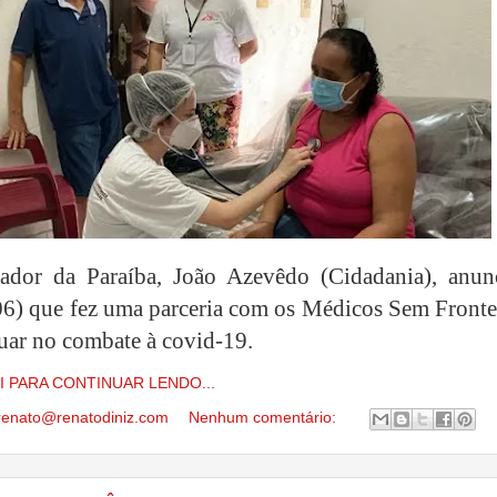
ador da Paraíba, João Azevêdo (Cidadania), anun
06) que fez uma parceria com os Médicos Sem Frontei
tuar no combate à covid-19.
I PARA CONTINUAR LENDO...
renato@renatodiniz.com
Nenhum comentário: