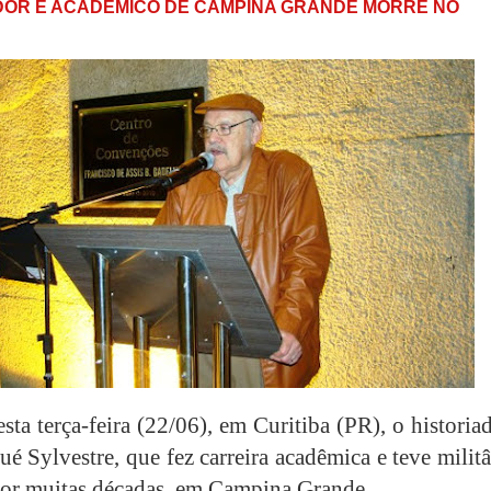
DOR E ACADÊMICO DE CAMPINA GRANDE MORRE NO
ta terça-feira (22/06), em Curitiba (PR), o historia
ué Sylvestre, que fez carreira acadêmica e teve milit
 por muitas décadas, em Campina Grande.