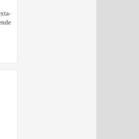
xta-
ende