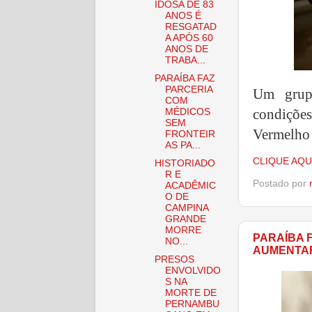
IDOSA DE 83
ANOS É
RESGATAD
A APÓS 60
ANOS DE
TRABA...
PARAÍBA FAZ
PARCERIA
Um grupo
COM
condições
MÉDICOS
SEM
Vermelho
FRONTEIR
AS PA...
CLIQUE AQU
HISTORIADO
R E
Postado por
ACADÊMIC
O DE
CAMPINA
GRANDE
MORRE
PARAÍBA 
NO...
AUMENTA
PRESOS
ENVOLVIDO
S NA
MORTE DE
PERNAMBU