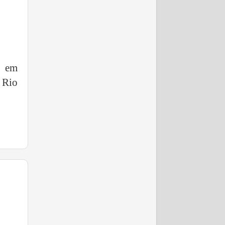
o em
e Rio