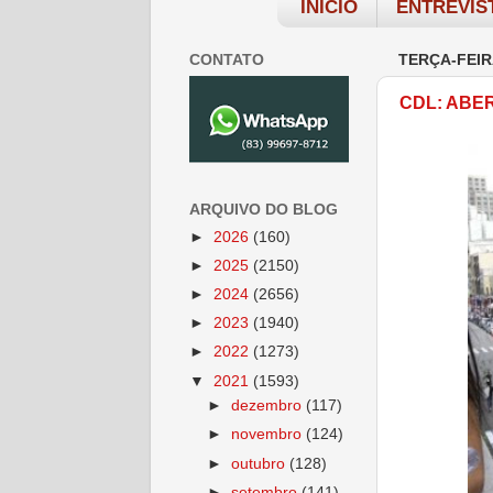
INÍCIO
ENTREVIS
CONTATO
TERÇA-FEIR
CDL: ABE
ARQUIVO DO BLOG
►
2026
(160)
►
2025
(2150)
►
2024
(2656)
►
2023
(1940)
►
2022
(1273)
▼
2021
(1593)
►
dezembro
(117)
►
novembro
(124)
►
outubro
(128)
►
setembro
(141)