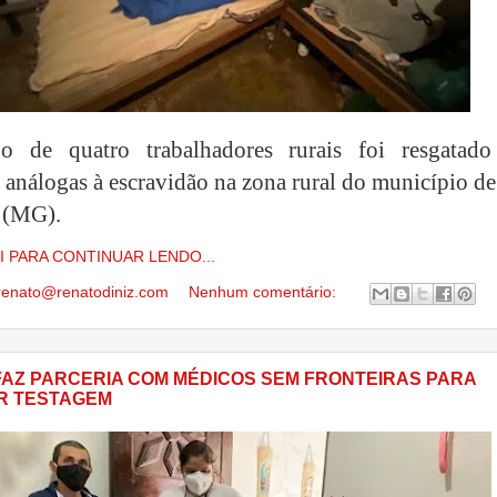
 de quatro trabalhadores rurais foi resgatad
 análogas à escravidão na zona rural do município d
 (MG).
I PARA CONTINUAR LENDO...
renato@renatodiniz.com
Nenhum comentário:
FAZ PARCERIA COM MÉDICOS SEM FRONTEIRAS PARA
R TESTAGEM