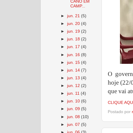
CANO EM
CAMP...
►
jun. 21
(5)
►
jun. 20
(4)
►
jun. 19
(2)
►
jun. 18
(2)
►
jun. 17
(4)
►
jun. 16
(8)
►
jun. 15
(4)
►
jun. 14
(7)
O govern
►
jun. 13
(4)
hoje (22/
►
jun. 12
(2)
que vai a
►
jun. 11
(4)
►
jun. 10
(6)
CLIQUE AQU
►
jun. 09
(5)
Postado por
►
jun. 08
(10)
►
jun. 07
(5)
►
jun. 06
(3)