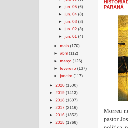
HISTORIA
►
jun. 05
(6)
PARANÁ
►
jun. 04
(8)
►
jun. 03
(3)
►
jun. 02
(8)
►
jun. 01
(4)
►
maio
(170)
►
abril
(112)
►
março
(126)
►
fevereiro
(137)
►
janeiro
(117)
►
2020
(1500)
►
2019
(1413)
►
2018
(1697)
►
2017
(2116)
Morreu nes
►
2016
(1852)
pastor Jos
►
2015
(1768)
política,