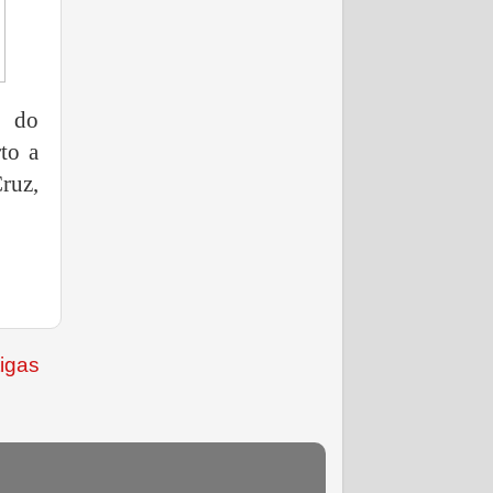
e do
to a
Cruz,
igas