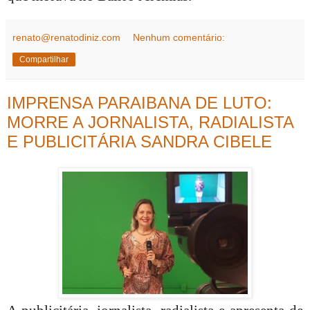
renato@renatodiniz.com
Nenhum comentário:
Compartilhar
IMPRENSA PARAIBANA DE LUTO:
MORRE A JORNALISTA, RADIALISTA
E PUBLICITÁRIA SANDRA CIBELE