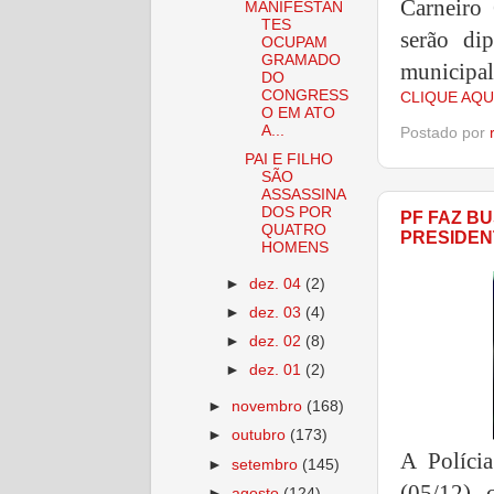
Carneiro
MANIFESTAN
TES
serão di
OCUPAM
GRAMADO
municipal
DO
CONGRESS
CLIQUE AQU
O EM ATO
A...
Postado por
PAI E FILHO
SÃO
ASSASSINA
DOS POR
PF FAZ BU
QUATRO
PRESIDEN
HOMENS
►
dez. 04
(2)
►
dez. 03
(4)
►
dez. 02
(8)
►
dez. 01
(2)
►
novembro
(168)
►
outubro
(173)
A Políci
►
setembro
(145)
(05/12),
►
agosto
(124)