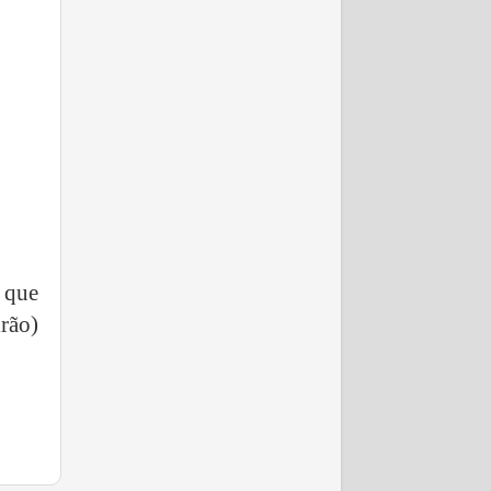
 que
rão)