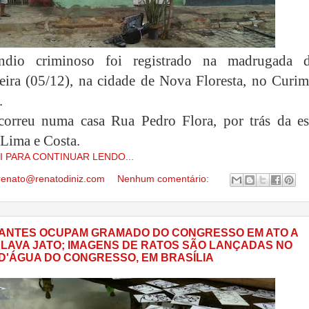
dio criminoso foi registrado na madrugada d
eira (05/12), na cidade de Nova Floresta, no Curim
.
correu numa casa Rua Pedro Flora, por trás da es
 Lima e Costa.
I PARA CONTINUAR LENDO...
renato@renatodiniz.com
Nenhum comentário:
ANTES OCUPAM GRAMADO DO CONGRESSO EM ATO A
 LAVA JATO; IMAGENS DE RATOS SÃO LANÇADAS NO
D'ÁGUA DO CONGRESSO, EM BRASÍLIA