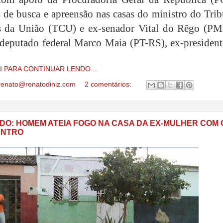
de busca e apreensão nas casas do ministro do Trib
s da União (TCU) e ex-senador Vital do Rêgo (P
deputado federal Marco Maia (PT-RS), ex-president
I PARA CONTINUAR LENDO...
renato@renatodiniz.com
2 comentários:
IDO: HOMEM ATEIA FOGO NA CASA DA EX-MULHER COM 
ENTRO