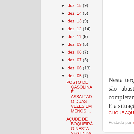
►
dez. 15
(9)
►
dez. 14
(5)
►
dez. 13
(9)
►
dez. 12
(14)
►
dez. 11
(5)
►
dez. 09
(5)
►
dez. 08
(7)
►
dez. 07
(5)
►
dez. 06
(13)
▼
dez. 05
(7)
Nesta ter
POSTO DE
são abas
GASOLINA
É
completam
ASSALTAD
O DUAS
E a situaç
VEZES EM
MENOS ...
CLIQUE AQU
AÇUDE DE
Postado por
BOQUEIRÃ
O NESTA
SEGUNDA-