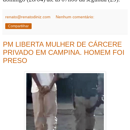
renato@renatodiniz.com
Nenhum comentário:
Compartilhar
PM LIBERTA MULHER DE CÁRCERE
PRIVADO EM CAMPINA. HOMEM FOI
PRESO