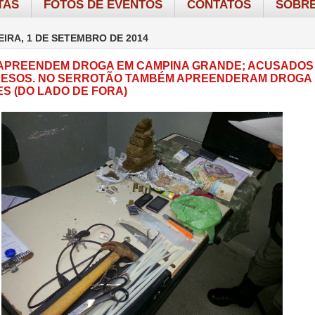
TAS
FOTOS DE EVENTOS
CONTATOS
SOBRE
IRA, 1 DE SETEMBRO DE 2014
 APREENDEM DROGA EM CAMPINA GRANDE; ACUSADOS
ESOS. NO SERROTÃO TAMBÉM APREENDERAM DROGA 
S (DO LADO DE FORA)