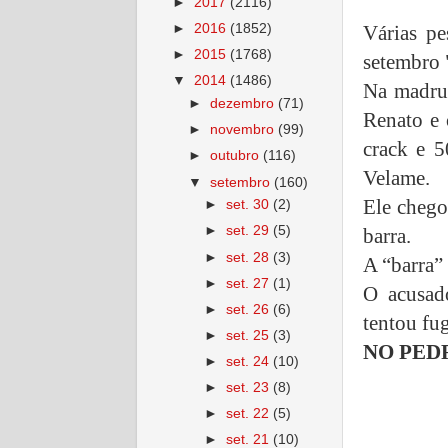
►
2017
(2116)
Várias pe
►
2016
(1852)
►
2015
(1768)
setembro 
▼
2014
(1486)
Na madrug
►
dezembro
(71)
Renato e
►
novembro
(99)
crack e 
►
outubro
(116)
Velame.
▼
setembro
(160)
Ele chegou
►
set. 30
(2)
►
set. 29
(5)
barra.
►
set. 28
(3)
A “barra” 
►
set. 27
(1)
O acusad
►
set. 26
(6)
tentou fug
►
set. 25
(3)
NO PED
►
set. 24
(10)
►
set. 23
(8)
►
set. 22
(5)
►
set. 21
(10)