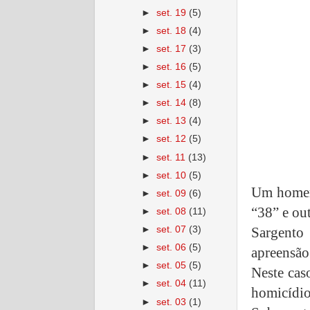
►
set. 19
(5)
►
set. 18
(4)
►
set. 17
(3)
►
set. 16
(5)
►
set. 15
(4)
►
set. 14
(8)
►
set. 13
(4)
►
set. 12
(5)
►
set. 11
(13)
►
set. 10
(5)
Um homem 
►
set. 09
(6)
“38” e ou
►
set. 08
(11)
►
set. 07
(3)
Sargento 
►
set. 06
(5)
apreensão
►
set. 05
(5)
Neste cas
►
set. 04
(11)
homicídio
►
set. 03
(1)