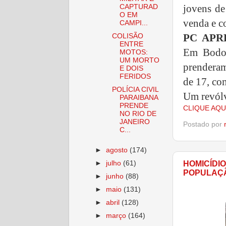
jovens de
CAPTURAD
O EM
venda e 
CAMPI...
PC APR
COLISÃO
ENTRE
Em Bodoc
MOTOS:
UM MORTO
prendera
E DOIS
FERIDOS
de 17, co
POLÍCIA CIVIL
Um revólv
PARAIBANA
PRENDE
CLIQUE AQU
NO RIO DE
JANEIRO
Postado por
C...
►
agosto
(174)
HOMICÍDI
►
julho
(61)
POPULAÇÃ
►
junho
(88)
►
maio
(131)
►
abril
(128)
►
março
(164)