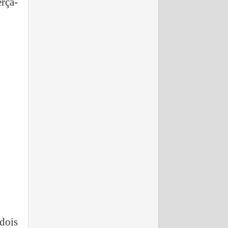
erça-
dois