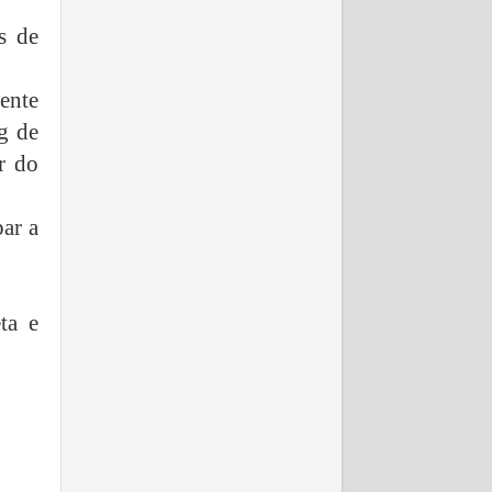
s de
ente
g de
r do
par a
ta e