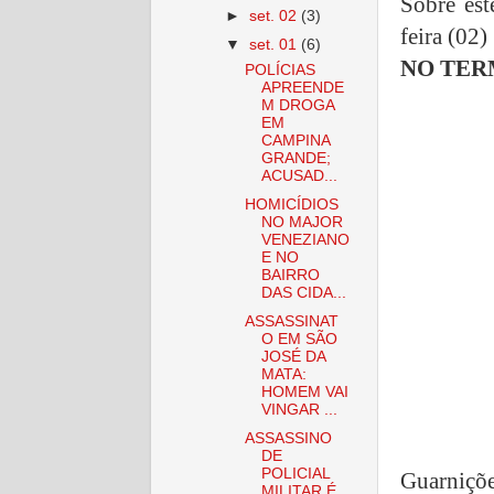
Sobre est
►
set. 02
(3)
feira (02)
▼
set. 01
(6)
NO TER
POLÍCIAS
APREENDE
M DROGA
EM
CAMPINA
GRANDE;
ACUSAD...
HOMICÍDIOS
NO MAJOR
VENEZIANO
E NO
BAIRRO
DAS CIDA...
ASSASSINAT
O EM SÃO
JOSÉ DA
MATA:
HOMEM VAI
VINGAR ...
ASSASSINO
DE
POLICIAL
Guarniçõe
MILITAR É