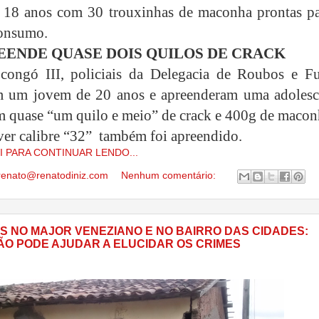
 18 anos com 30 trouxinhas de maconha prontas pa
consumo.
EENDE QUASE DOIS QUILOS DE CRACK
ongó III, policiais da Delegacia de Roubos e Fu
m um jovem de 20 anos e apreenderam uma adolesc
m quase “um quilo e meio” de crack e 400g de macon
er calibre “32” também foi apreendido.
I PARA CONTINUAR LENDO...
renato@renatodiniz.com
Nenhum comentário:
OS NO MAJOR VENEZIANO E NO BAIRRO DAS CIDADES:
O PODE AJUDAR A ELUCIDAR OS CRIMES