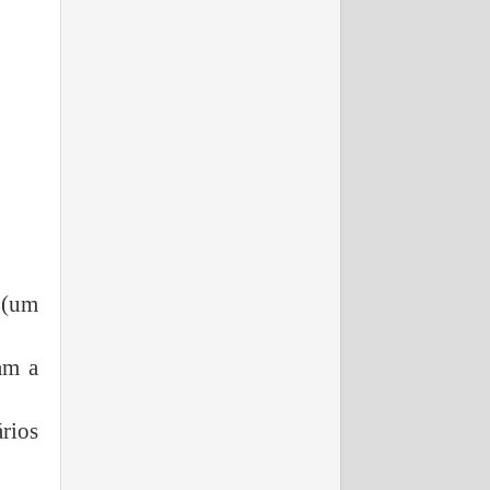
 (um
am a
ários