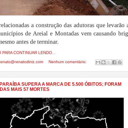
relacionadas a construção das adutoras que levarão 
unicípios de Areial e Montadas vem causando brig
mesmo antes de terminar.
I PARA CONTINUAR LENDO...
renato@renatodiniz.com
Nenhum comentário:
 PARAÍBA SUPERA A MARCA DE 5.500 ÓBITOS; FORAM
DAS MAIS 57 MORTES