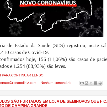
ria de Estado da Saúde (SES) registrou, neste sá
1.410 casos de Covid-19.
confirmados hoje, 156 (11,06%) são casos de pacie
zados e 1.254 (88,93%) são leves.
I PARA CONTINUAR LENDO...
renato@renatodiniz.com
Nenhum comentário:
CULOS SÃO FURTADOS EM LOJA DE SEMINOVOS QUE FIC
ITO DE CAMPINA GRANDE