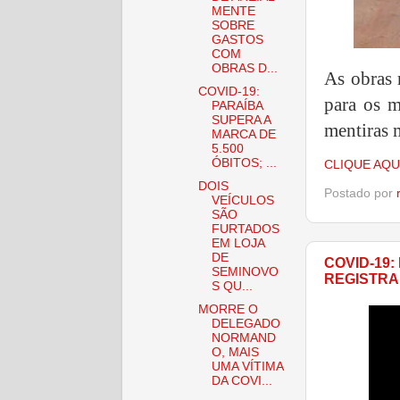
MENTE
SOBRE
GASTOS
COM
OBRAS D...
As obras 
COVID-19:
para os m
PARAÍBA
SUPERA A
mentiras 
MARCA DE
5.500
ÓBITOS; ...
CLIQUE AQU
DOIS
Postado por
VEÍCULOS
SÃO
FURTADOS
EM LOJA
DE
COVID-19:
SEMINOVO
REGISTRA
S QU...
MORRE O
DELEGADO
NORMAND
O, MAIS
UMA VÍTIMA
DA COVI...