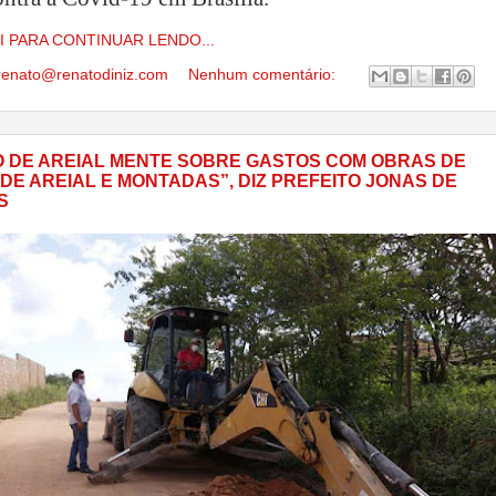
I PARA CONTINUAR LENDO...
renato@renatodiniz.com
Nenhum comentário:
O DE AREIAL MENTE SOBRE GASTOS COM OBRAS DE
DE AREIAL E MONTADAS”, DIZ PREFEITO JONAS DE
S