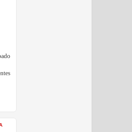
bado
ntes
A