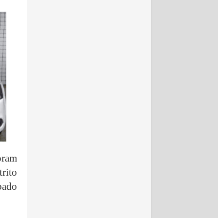
oram
rito
bado