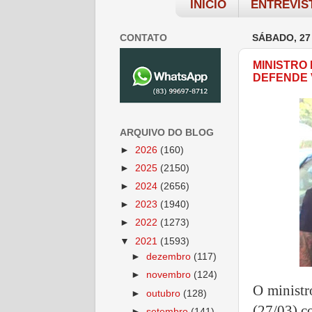
INÍCIO
ENTREVIS
CONTATO
SÁBADO, 27
MINISTRO
DEFENDE 
ARQUIVO DO BLOG
►
2026
(160)
►
2025
(2150)
►
2024
(2656)
►
2023
(1940)
►
2022
(1273)
▼
2021
(1593)
►
dezembro
(117)
►
novembro
(124)
O ministr
►
outubro
(128)
(27/03) c
►
setembro
(141)