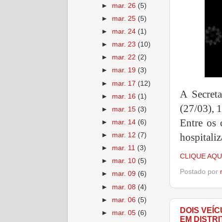
►
mar. 26
(5)
►
mar. 25
(5)
►
mar. 24
(1)
►
mar. 23
(10)
►
mar. 22
(2)
►
mar. 19
(3)
►
mar. 17
(12)
A Secreta
►
mar. 16
(1)
(27/03), 
►
mar. 15
(3)
Entre os 
►
mar. 14
(6)
hospitali
►
mar. 12
(7)
►
mar. 11
(3)
CLIQUE AQU
►
mar. 10
(5)
Postado por
►
mar. 09
(6)
►
mar. 08
(4)
►
mar. 06
(5)
DOIS VEÍ
►
mar. 05
(6)
EM DISTR