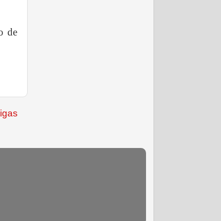
o de
igas