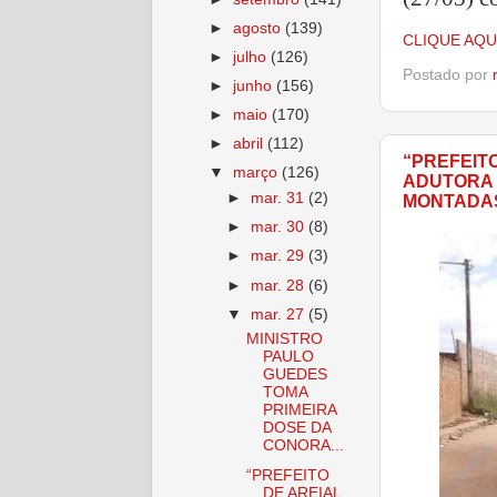
►
agosto
(139)
CLIQUE AQU
►
julho
(126)
Postado por
►
junho
(156)
►
maio
(170)
►
abril
(112)
“PREFEIT
▼
março
(126)
ADUTORA 
►
mar. 31
(2)
MONTADA
►
mar. 30
(8)
►
mar. 29
(3)
►
mar. 28
(6)
▼
mar. 27
(5)
MINISTRO
PAULO
GUEDES
TOMA
PRIMEIRA
DOSE DA
CONORA...
“PREFEITO
DE AREIAL