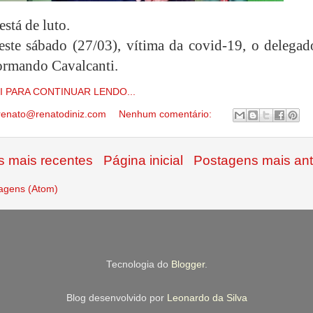
stá de luto.
ste sábado (27/03), vítima da covid-19, o delegad
ormando Cavalcanti.
I PARA CONTINUAR LENDO...
renato@renatodiniz.com
Nenhum comentário:
 mais recentes
Página inicial
Postagens mais ant
agens (Atom)
Tecnologia do
Blogger
.
Blog desenvolvido por
Leonardo da Silva