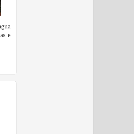
agua
as e