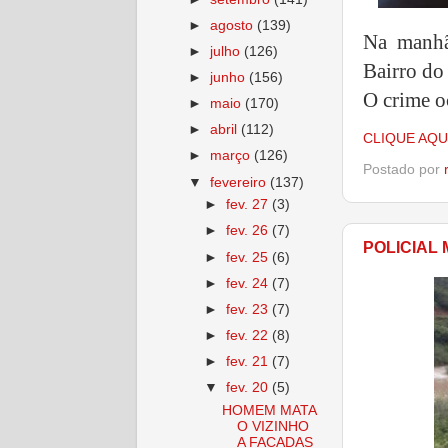
►
agosto
(139)
Na manhã
►
julho
(126)
Bairro do
►
junho
(156)
O crime o
►
maio
(170)
►
abril
(112)
CLIQUE AQU
►
março
(126)
Postado por
▼
fevereiro
(137)
►
fev. 27
(3)
►
fev. 26
(7)
POLICIAL 
►
fev. 25
(6)
►
fev. 24
(7)
►
fev. 23
(7)
►
fev. 22
(8)
►
fev. 21
(7)
▼
fev. 20
(5)
HOMEM MATA
O VIZINHO
A FACADAS