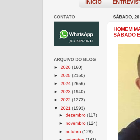
INÍCIO
ENTREVIS
CONTATO
SÁBADO, 20
HOMEM MA
SÁBADO E
ARQUIVO DO BLOG
►
2026
(160)
►
2025
(2150)
►
2024
(2656)
►
2023
(1940)
►
2022
(1273)
▼
2021
(1593)
►
dezembro
(117)
►
novembro
(124)
►
outubro
(128)
►
setembro
(141)