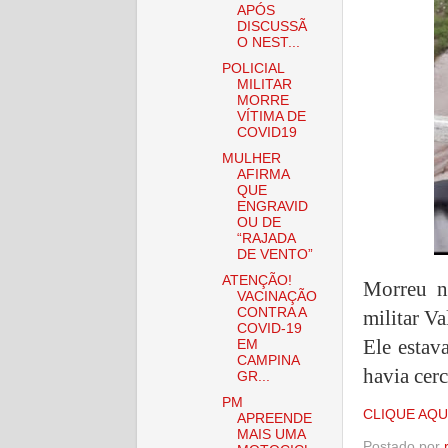
APÓS
DISCUSSÃ
O NEST...
POLICIAL
MILITAR
MORRE
VÍTIMA DE
COVID19
MULHER
AFIRMA
QUE
ENGRAVID
OU DE
“RAJADA
DE VENTO”
ATENÇÃO!
Morreu na
VACINAÇÃO
CONTRA A
militar Va
COVID-19
Ele estav
EM
CAMPINA
havia cerc
GR...
PM
CLIQUE AQU
APREENDE
MAIS UMA
Postado por