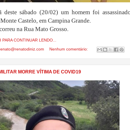
 deste sábado (20/02) um homem foi assassinad
 Monte Castelo, em Campina Grande.
correu na Rua Mato Grosso.
I PARA CONTINUAR LENDO...
renato@renatodiniz.com
Nenhum comentário:
MILITAR MORRE VÍTIMA DE COVID19