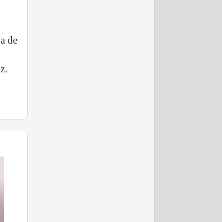
da de
uz.
E