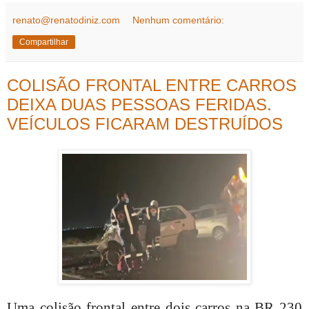
renato@renatodiniz.com
Nenhum comentário:
Compartilhar
COLISÃO FRONTAL ENTRE CARROS
DEIXA DUAS PESSOAS FERIDAS.
VEÍCULOS FICARAM DESTRUÍDOS
Uma colisão frontal entre dois carros na BR 230