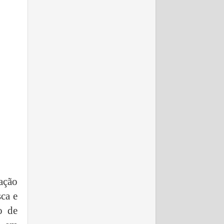
ação
ca e
o de