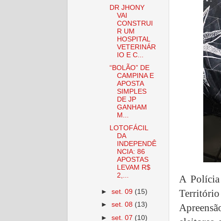
DR JHONY
VAI
CONSTRUI
R UM
HOSPITAL
VETERINÁR
IO E C...
“BOLÃO” DE
CAMPINA E
APOSTA
SIMPLES
DE JP
GANHAM
M...
LOTOFÁCIL
DA
INDEPENDÊ
NCIA: 86
APOSTAS
LEVAM R$
2,...
A Polícia
Territóri
►
set. 09
(15)
►
set. 08
(13)
Apreensã
►
set. 07
(10)