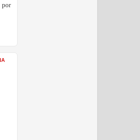
 por
NA