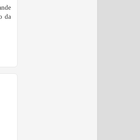
ande
o da