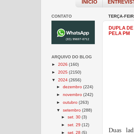
INÍCIO
ENTREVIS
CONTATO
TERÇA-FEIR
DUPLA DE
PELA PM
ARQUIVO DO BLOG
►
2026
(160)
►
2025
(2150)
▼
2024
(2656)
►
dezembro
(224)
►
novembro
(242)
►
outubro
(263)
▼
setembro
(288)
►
set. 30
(3)
►
set. 29
(12)
Duas lad
►
set. 28
(5)