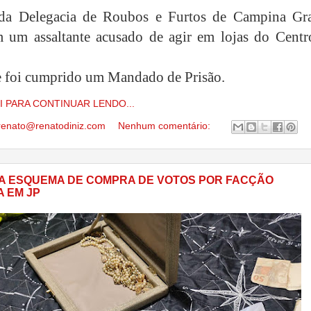
s da Delegacia de Roubos e Furtos de Campina Gr
 um assaltante acusado de agir em lojas do Centr
e foi cumprido um Mandado de Prisão.
I PARA CONTINUAR LENDO...
renato@renatodiniz.com
Nenhum comentário:
A ESQUEMA DE COMPRA DE VOTOS POR FACÇÃO
A EM JP