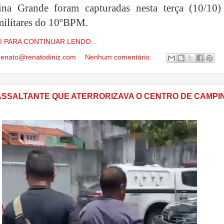
na Grande foram capturadas nesta terça (10/10)
 militares do 10ºBPM.
I PARA CONTINUAR LENDO...
renato@renatodiniz.com
Nenhum comentário:
ASSALTANTE QUE ATERRORIZAVA O CENTRO DE CAMPI