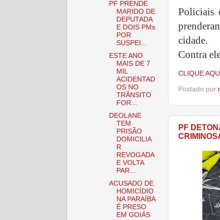
PF PRENDE
Policiai
MARIDO DE
DEPUTADA
prenderam
E DOIS PMs
POR
cidade.
SUSPEI...
Contra el
ESTE ANO
MAIS DE 7
MIL
CLIQUE AQU
ACIDENTAD
OS NO
Postado por
TRÂNSITO
FOR...
DEOLANE
TEM
PF DETON
PRISÃO
CRIMINOS
DOMICILIA
R
REVOGADA
E VOLTA
PAR...
ACUSADO DE
HOMICÍDIO
NA PARAÍBA
É PRESO
EM GOIÁS