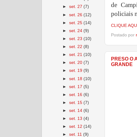
de
Campi
►
set. 27
(7)
p
oliciais
►
set. 26
(12)
►
set. 25
(14)
CLIQUE AQU
►
set. 24
(9)
Postado por
►
set. 23
(10)
►
set. 22
(8)
►
set. 21
(10)
PRESO O 
►
set. 20
(7)
GRANDE
►
set. 19
(9)
►
set. 18
(10)
►
set. 17
(5)
►
set. 16
(6)
►
set. 15
(7)
►
set. 14
(6)
►
set. 13
(4)
►
set. 12
(14)
►
set. 11
(9)