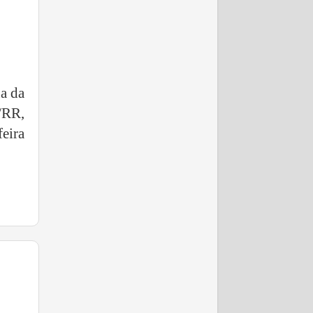
a da
/RR,
eira