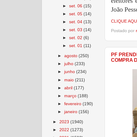
eleitores
►
set. 06
(15)
João Pess
►
set. 05
(14)
CLIQUE AQU
►
set. 04
(13)
►
set. 03
(14)
Postado por
►
set. 02
(6)
►
set. 01
(11)
PF PREND
►
agosto
(250)
COMPRA D
►
julho
(233)
►
junho
(234)
►
maio
(211)
►
abril
(177)
►
março
(188)
►
fevereiro
(190)
►
janeiro
(156)
►
2023
(1940)
►
2022
(1273)