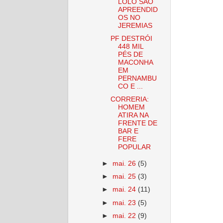
LOLÓ SÃO
APREENDID
OS NO
JEREMIAS
PF DESTRÓI
448 MIL
PÉS DE
MACONHA
EM
PERNAMBU
CO E ...
CORRERIA:
HOMEM
ATIRA NA
FRENTE DE
BAR E
FERE
POPULAR
►
mai. 26
(5)
►
mai. 25
(3)
►
mai. 24
(11)
►
mai. 23
(5)
►
mai. 22
(9)