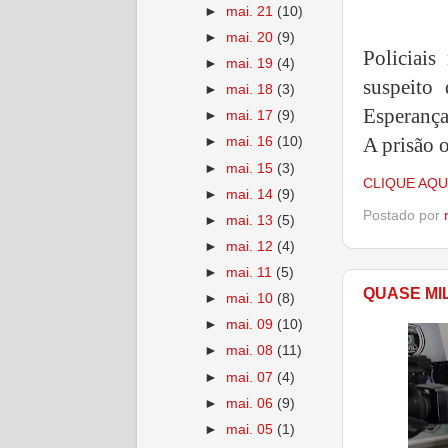
►
mai. 21
(10)
►
mai. 20
(9)
Policiai
►
mai. 19
(4)
suspeito
►
mai. 18
(3)
Esperança
►
mai. 17
(9)
A prisão 
►
mai. 16
(10)
►
mai. 15
(3)
CLIQUE AQU
►
mai. 14
(9)
Postado por
►
mai. 13
(5)
►
mai. 12
(4)
►
mai. 11
(5)
QUASE MI
►
mai. 10
(8)
►
mai. 09
(10)
►
mai. 08
(11)
►
mai. 07
(4)
►
mai. 06
(9)
►
mai. 05
(1)