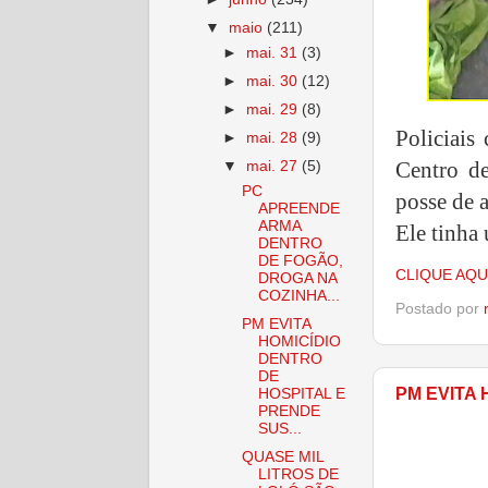
▼
maio
(211)
►
mai. 31
(3)
►
mai. 30
(12)
►
mai. 29
(8)
Policiais
►
mai. 28
(9)
Centro d
▼
mai. 27
(5)
PC
posse de 
APREENDE
ARMA
Ele tinha
DENTRO
DE FOGÃO,
CLIQUE AQU
DROGA NA
COZINHA...
Postado por
PM EVITA
HOMICÍDIO
DENTRO
DE
PM EVITA
HOSPITAL E
PRENDE
SUS...
QUASE MIL
LITROS DE