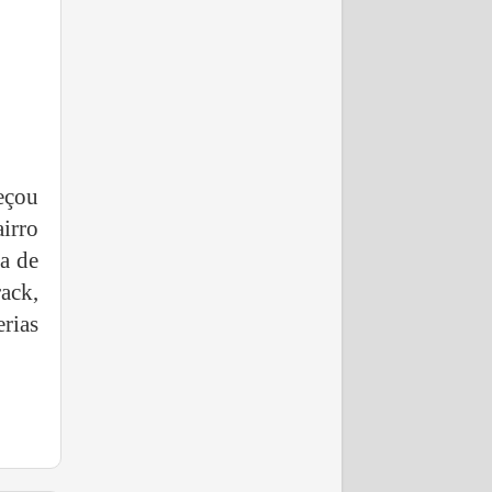
eçou
irro
a de
ack,
erias