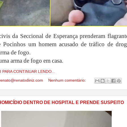
 civis da Seccional de Esperança prenderam flagrant
e Pocinhos um homem acusado de tráfico de drog
arma de fogo.
 uma arma de fogo em casa.
I PARA CONTINUAR LENDO...
renato@renatodiniz.com
Nenhum comentário:
 HOMICÍDIO DENTRO DE HOSPITAL E PRENDE SUSPEITO