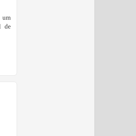
e um
l de