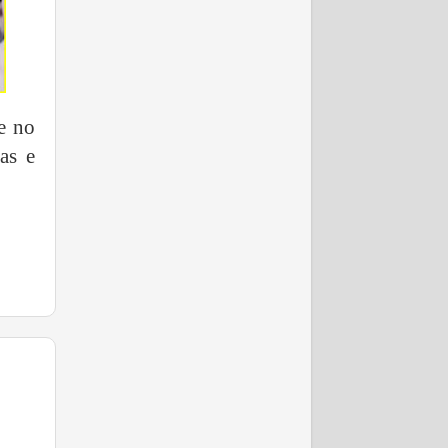
e no
as e