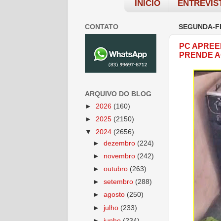
INÍCIO
ENTREVIS
CONTATO
SEGUNDA-FE
PC APREE
PRENDE A
ARQUIVO DO BLOG
►
2026
(160)
►
2025
(2150)
▼
2024
(2656)
►
dezembro
(224)
►
novembro
(242)
►
outubro
(263)
►
setembro
(288)
►
agosto
(250)
►
julho
(233)
►
junho
(234)