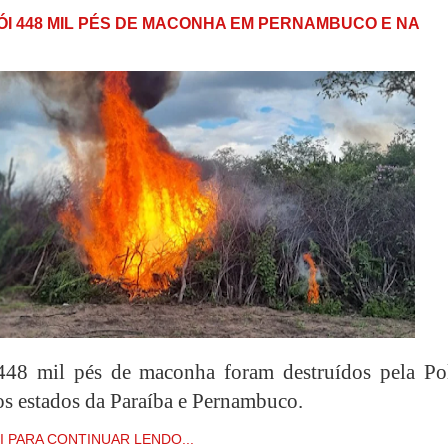
ÓI 448 MIL PÉS DE MACONHA EM PERNAMBUCO E NA
448 mil pés de maconha foram destruídos pela Pol
os estados da Paraíba e Pernambuco.
I PARA CONTINUAR LENDO...