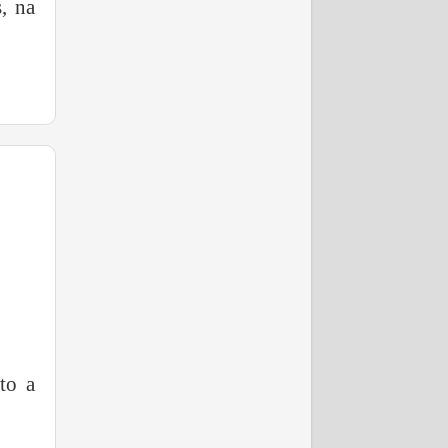
, na
to a