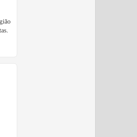
gião
as.