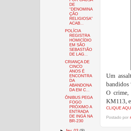
DE
“DENOMINA
ÇÃO
RELIGIOSA”
ACAB...
POLÍCIA
REGISTRA
HOMICÍDIO
EM SÃO
SEBASTIÃO
DE LAG...
CRIANÇA DE
CINCO
ANOS É
Um assal
ENCONTRA
DA
bandidos 
ABANDONA
DA EM C...
O crime,
ÔNIBUS PEGA
KM113, e
FOGO
PRÓXIMO A
CLIQUE AQU
ENTRADA
DE INGÁ NA
Postado por
BR-230
►
fev. 03
(9)