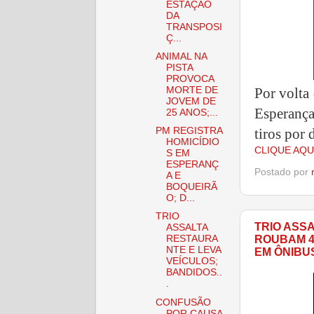
ESTAÇÃO
DA
TRANSPOSI
Ç...
ANIMAL NA
PISTA
PROVOCA
Por volta
MORTE DE
JOVEM DE
Esperança
25 ANOS;...
tiros por
PM REGISTRA
HOMICÍDIO
CLIQUE AQU
S EM
ESPERANÇ
Postado por
A E
BOQUEIRÃ
O; D...
TRIO
TRIO ASS
ASSALTA
ROUBAM 4
RESTAURA
NTE E LEVA
EM ÔNIBU
VEÍCULOS;
BANDIDOS..
.
CONFUSÃO
POR CAUSA