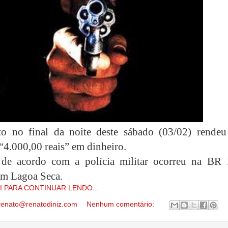
to no final da noite deste sábado (03/02) rendeu
“4.000,00 reais” em dinheiro.
 de acordo com a polícia militar ocorreu na BR 
m Lagoa Seca.
I PARA CONTINUAR LENDO...
renato@renatodiniz.com
Nenhum comentário: