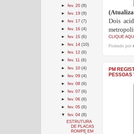
►
fev. 20
(8)
(Atualiz
►
fev. 19
(9)
Dois aci
►
fev. 17
(7)
metropoli
►
fev. 16
(4)
CLIQUE AQU
►
fev. 15
(6)
►
fev. 14
(10)
Postado por
►
fev. 12
(6)
►
fev. 11
(6)
►
fev. 10
(4)
PM REGIS
PESSOAS 
►
fev. 09
(4)
►
fev. 08
(6)
►
fev. 07
(6)
►
fev. 06
(6)
►
fev. 05
(6)
▼
fev. 04
(8)
ESTRUTURA
DE PLACAS
ROMPE EM