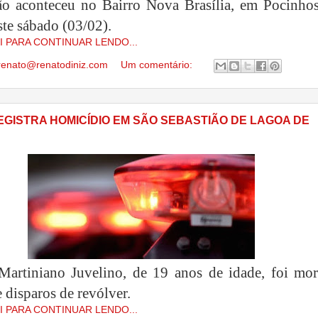
o aconteceu no Bairro Nova Brasília, em Pocinhos
te sábado (03/02).
I PARA CONTINUAR LENDO...
renato@renatodiniz.com
Um comentário:
REGISTRA HOMICÍDIO EM SÃO SEBASTIÃO DE LAGOA DE
artiniano Juvelino, de 19 anos de idade, foi mor
 disparos de revólver.
I PARA CONTINUAR LENDO...