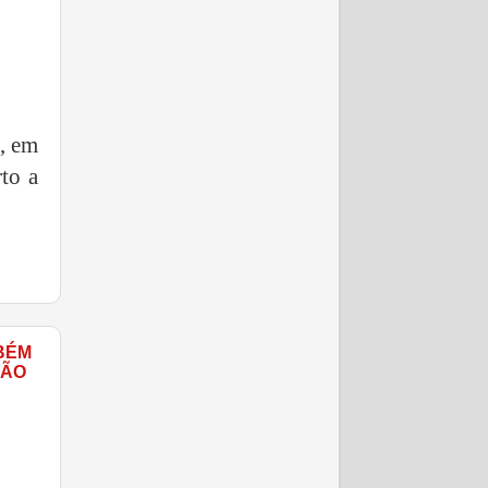
a, em
to a
BÉM
TÃO