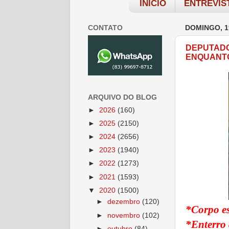
INÍCIO
ENTREVIS
CONTATO
DOMINGO, 1
DEPUTADO
ENQUANTO
ARQUIVO DO BLOG
►
2026
(160)
►
2025
(2150)
►
2024
(2656)
►
2023
(1940)
►
2022
(1273)
►
2021
(1593)
▼
2020
(1500)
►
dezembro
(120)
*Corpo es
►
novembro
(102)
*Enterro 
►
outubro
(84)