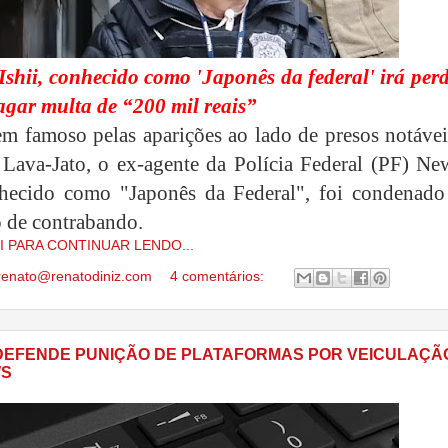
shii, conhecido como 'Japonês da federal' irá perd
agar multa de “200 mil reais”
m famoso pelas aparições ao lado de presos notávei
Lava-Jato, o ex-agente da Polícia Federal (PF) Ne
nhecido como "Japonês da Federal", foi condenado
o de contrabando.
I PARA CONTINUAR LENDO...
renato@renatodiniz.com
4 comentários:
 DEFENDE PUNIÇÃO DE PLATAFORMAS POR VEICULAÇÃ
WS