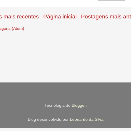
 mais recentes
Página inicial
Postagens mais ant
agens (Atom)
Tecnologia do
Blogger
.
Blog desenvolvido por
Leonardo da Silva