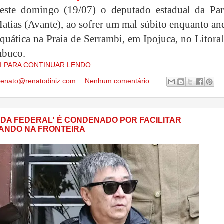
este domingo (19/07) o deputado estadual da Par
atias (Avante), ao sofrer um mal súbito enquanto an
quática na Praia de Serrambi, em Ipojuca, no Litora
mbuco.
I PARA CONTINUAR LENDO...
renato@renatodiniz.com
Nenhum comentário:
 DA FEDERAL' É CONDENADO POR FACILITAR
ANDO NA FRONTEIRA