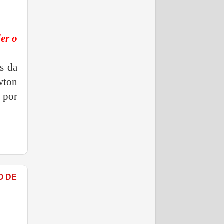
er o
s da
wton
 por
O DE