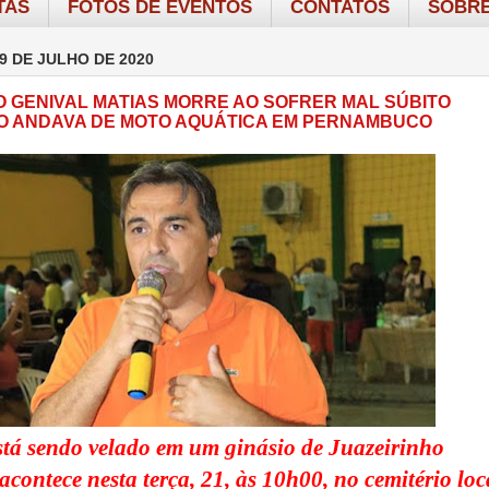
TAS
FOTOS DE EVENTOS
CONTATOS
SOBRE
9 DE JULHO DE 2020
 GENIVAL MATIAS MORRE AO SOFRER MAL SÚBITO
 ANDAVA DE MOTO AQUÁTICA EM PERNAMBUCO
tá sendo velado em um ginásio de Juazeirinho
acontece nesta terça, 21, às 10h00, no cemitério loc