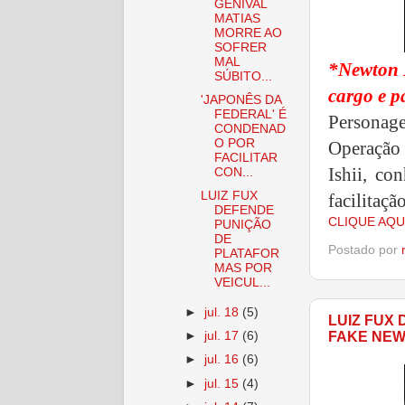
GENIVAL
MATIAS
MORRE AO
SOFRER
MAL
*Newton I
SÚBITO...
cargo e p
'JAPONÊS DA
FEDERAL' É
Personage
CONDENAD
O POR
Operação 
FACILITAR
Ishii, co
CON...
LUIZ FUX
facilitaçã
DEFENDE
CLIQUE AQU
PUNIÇÃO
DE
Postado por
PLATAFOR
MAS POR
VEICUL...
►
jul. 18
(5)
LUIZ FUX
►
jul. 17
(6)
FAKE NE
►
jul. 16
(6)
►
jul. 15
(4)