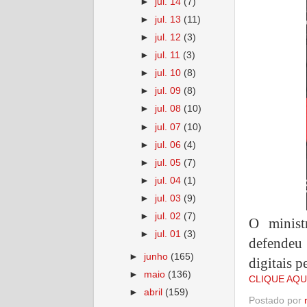
►
jul. 14
(7)
►
jul. 13
(11)
►
jul. 12
(3)
►
jul. 11
(3)
►
jul. 10
(8)
►
jul. 09
(8)
►
jul. 08
(10)
►
jul. 07
(10)
►
jul. 06
(4)
►
jul. 05
(7)
►
jul. 04
(1)
►
jul. 03
(9)
►
jul. 02
(7)
O minist
►
jul. 01
(3)
defendeu 
►
junho
(165)
digitais p
►
maio
(136)
CLIQUE AQU
►
abril
(159)
Postado por