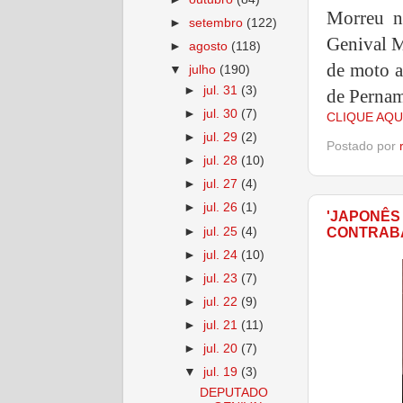
Morreu n
►
setembro
(122)
Genival M
►
agosto
(118)
de moto a
▼
julho
(190)
►
jul. 31
(3)
de Perna
►
jul. 30
(7)
CLIQUE AQU
►
jul. 29
(2)
Postado por
►
jul. 28
(10)
►
jul. 27
(4)
►
jul. 26
(1)
'JAPONÊS
►
jul. 25
(4)
CONTRAB
►
jul. 24
(10)
►
jul. 23
(7)
►
jul. 22
(9)
►
jul. 21
(11)
►
jul. 20
(7)
▼
jul. 19
(3)
DEPUTADO