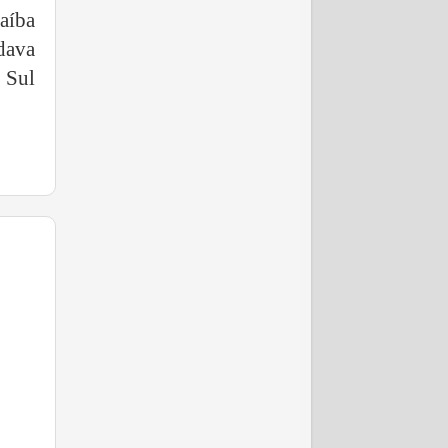
aíba
dava
l Sul