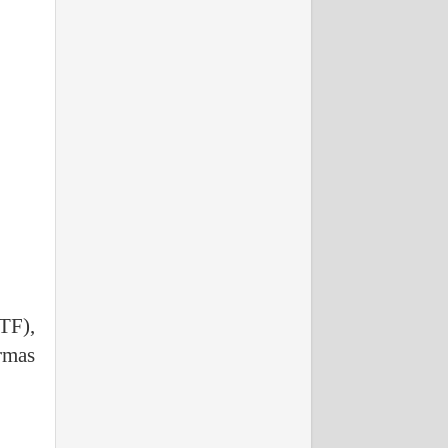
TF),
rmas