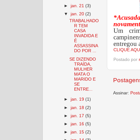
►
jan. 21
(3)
▼
jan. 20
(2)
*Acusada
TRABALHADO
novament
R TEM
Um crim
CASA
campinen
INVADIDA E
É
entregou a
ASSASSINA
CLIQUE AQU
DO POR ...
SE DIZENDO
Postado por
TRAÍDA,
MULHER
MATA O
MARIDO E
Postagens
SE
ENTRE...
Assinar:
Post
►
jan. 19
(1)
►
jan. 18
(2)
►
jan. 17
(5)
►
jan. 16
(5)
►
jan. 15
(2)