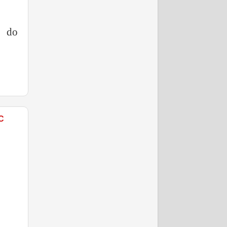
o do
C