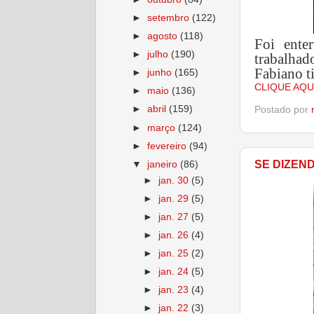
►
setembro
(122)
►
agosto
(118)
Foi ente
►
julho
(190)
trabalhad
Fabiano ti
►
junho
(165)
CLIQUE AQU
►
maio
(136)
►
abril
(159)
Postado por
►
março
(124)
►
fevereiro
(94)
SE DIZEN
▼
janeiro
(86)
►
jan. 30
(5)
►
jan. 29
(5)
►
jan. 27
(5)
►
jan. 26
(4)
►
jan. 25
(2)
►
jan. 24
(5)
►
jan. 23
(4)
►
jan. 22
(3)