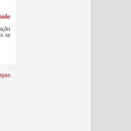
tudo
ação
s se
igas