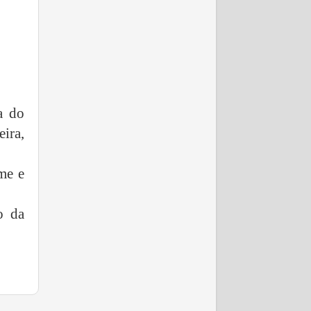
a do
ira,
me e
o da