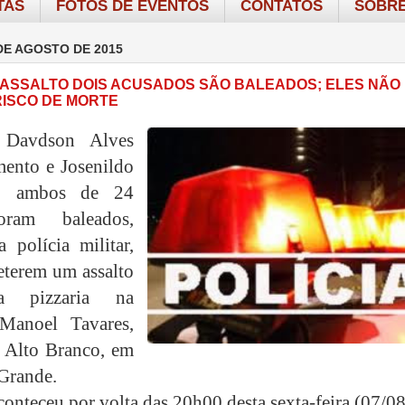
TAS
FOTOS DE EVENTOS
CONTATOS
SOBRE
DE AGOSTO DE 2015
ASSALTO DOIS ACUSADOS SÃO BALEADOS; ELES NÃO
ISCO DE MORTE
 Davdson Alves
ento e Josenildo
a, ambos de 24
oram baleados,
 polícia militar,
terem um assalto
 pizzaria na
Manoel Tavares,
 Alto Branco, em
Grande.
conteceu por volta das 20h00 desta sexta-feira (07/08