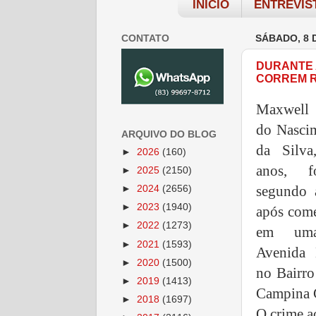
INÍCIO
ENTREVIS
CONTATO
SÁBADO, 8 
DURANTE 
CORREM R
Maxwell
do Nascim
ARQUIVO DO BLOG
da Silv
►
2026
(160)
anos, f
►
2025
(2150)
segundo a
►
2024
(2656)
►
2023
(1940)
após come
►
2022
(1273)
em uma
►
2021
(1593)
Avenida 
►
2020
(1500)
no Bairro
►
2019
(1413)
Campina 
►
2018
(1697)
O crime a