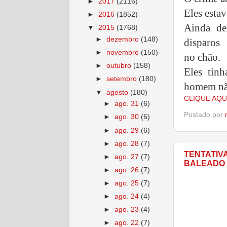
►
2017
(2116)
Eles esta
►
2016
(1852)
Ainda de
▼
2015
(1768)
►
dezembro
(148)
disparos 
►
novembro
(150)
no chão.
►
outubro
(158)
Eles tin
►
setembro
(180)
homem não
▼
agosto
(180)
CLIQUE AQU
►
ago. 31
(6)
Postado por
►
ago. 30
(6)
►
ago. 29
(6)
►
ago. 28
(7)
TENTATIV
►
ago. 27
(7)
BALEADO
►
ago. 26
(7)
►
ago. 25
(7)
►
ago. 24
(4)
►
ago. 23
(4)
►
ago. 22
(7)