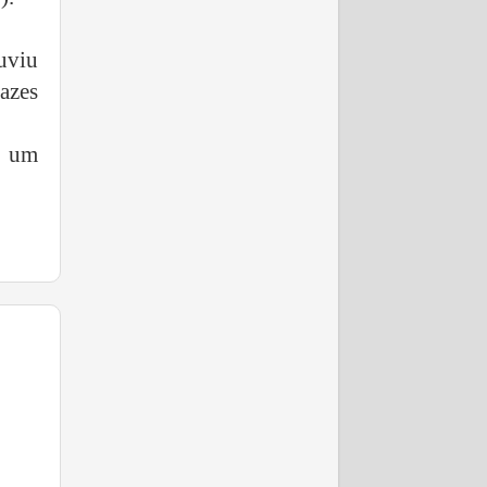
.
uviu
azes
r um