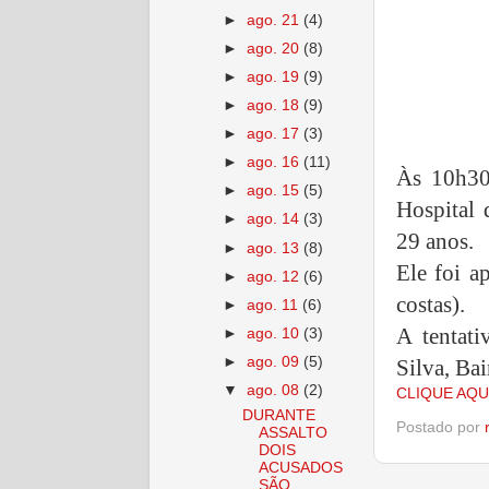
►
ago. 21
(4)
►
ago. 20
(8)
►
ago. 19
(9)
►
ago. 18
(9)
►
ago. 17
(3)
►
ago. 16
(11)
Às 10h30
►
ago. 15
(5)
Hospital 
►
ago. 14
(3)
29 anos.
►
ago. 13
(8)
Ele foi a
►
ago. 12
(6)
costas).
►
ago. 11
(6)
A tentat
►
ago. 10
(3)
►
ago. 09
(5)
Silva, Ba
▼
ago. 08
(2)
CLIQUE AQU
DURANTE
Postado por
ASSALTO
DOIS
ACUSADOS
SÃO