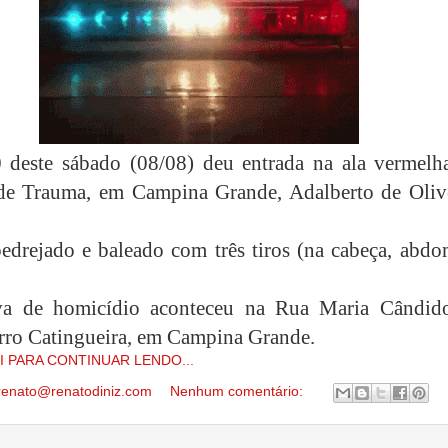
 deste sábado (08/08) deu entrada na ala vermelh
de Trauma, em Campina Grande, Adalberto de Olive
pedrejado e baleado com três tiros (na cabeça, abdo
iva de homicídio aconteceu na Rua Maria Cândid
irro Catingueira, em Campina Grande.
I PARA CONTINUAR LENDO...
renato@renatodiniz.com
Nenhum comentário: