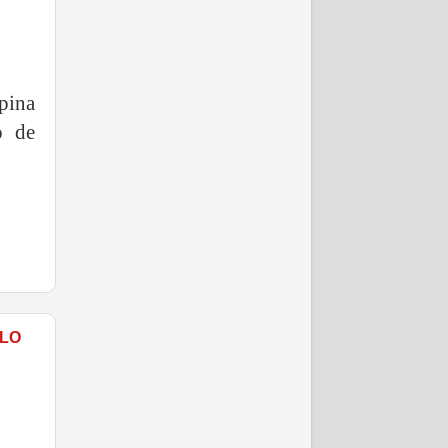
pina
o de
ULO