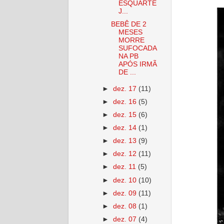
ESQUARTE
J...
BEBÊ DE 2
MESES
MORRE
SUFOCADA
NA PB
APÓS IRMÃ
DE ...
►
dez. 17
(11)
►
dez. 16
(5)
►
dez. 15
(6)
►
dez. 14
(1)
►
dez. 13
(9)
►
dez. 12
(11)
►
dez. 11
(5)
►
dez. 10
(10)
►
dez. 09
(11)
►
dez. 08
(1)
►
dez. 07
(4)