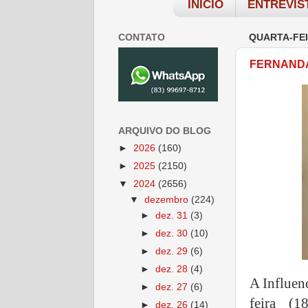
INÍCIO
ENTREVIS
CONTATO
QUARTA-FEI
FERNANDA
ARQUIVO DO BLOG
►
2026
(160)
►
2025
(2150)
▼
2024
(2656)
▼
dezembro
(224)
►
dez. 31
(3)
►
dez. 30
(10)
►
dez. 29
(6)
►
dez. 28
(4)
A Influen
►
dez. 27
(6)
feira (
►
dez. 26
(14)