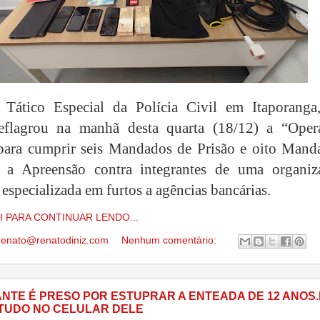
Tático Especial da Polícia Civil em Itaporanga
deflagrou na manhã desta quarta (18/12) a “Oper
para cumprir seis Mandados de Prisão e oito Mand
 a Apreensão contra integrantes de uma organiz
especializada em furtos a agências bancárias.
I PARA CONTINUAR LENDO...
renato@renatodiniz.com
Nenhum comentário:
NTE É PRESO POR ESTUPRAR A ENTEADA DE 12 ANOS
TUDO NO CELULAR DELE