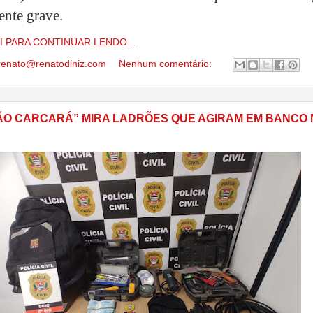
nte grave.
I PARA CONTINUAR LENDO...
renato@renatodiniz.com
Nenhum comentário:
O CARCARÁ” MIRA LADRÕES QUE AGIRAM EM BANCO 