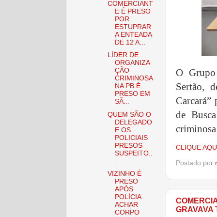
COMERCIANT
E É PRESO
POR
ESTUPRAR
A ENTEADA
DE 12 A...
LÍDER DE
ORGANIZA
O Grupo 
ÇÃO
CRIMINOSA
Sertão, 
NA PB É
PRESO EM
Carcará” 
SÃ...
de Busca
QUEM SÃO O
DELEGADO
criminosa 
E OS
POLICIAIS
PRESOS
CLIQUE AQU
SUSPEITO..
.
Postado por
VIZINHO É
PRESO
APÓS
POLÍCIA
COMERCIA
ACHAR
GRAVAVA 
CORPO