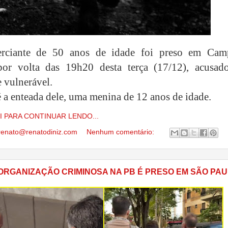
ciante de 50 anos de idade foi preso em Cam
por volta das 19h20 desta terça (17/12), acusad
e vulnerável.
é a enteada dele, uma menina de 12 anos de idade.
I PARA CONTINUAR LENDO...
renato@renatodiniz.com
Nenhum comentário:
 ORGANIZAÇÃO CRIMINOSA NA PB É PRESO EM SÃO PA