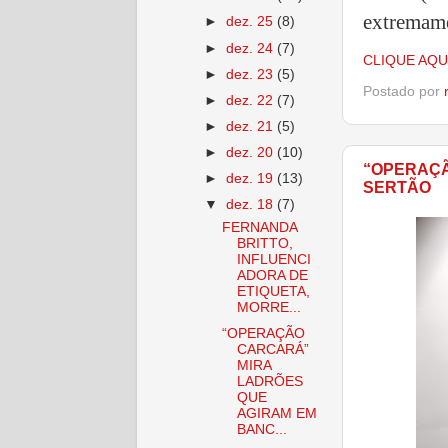
extremame
►
dez. 25
(8)
►
dez. 24
(7)
CLIQUE AQU
►
dez. 23
(5)
Postado por
►
dez. 22
(7)
►
dez. 21
(5)
►
dez. 20
(10)
“OPERAÇÃ
►
dez. 19
(13)
SERTÃO
▼
dez. 18
(7)
FERNANDA
BRITTO,
INFLUENCI
ADORA DE
ETIQUETA,
MORRE...
“OPERAÇÃO
CARCARÁ”
MIRA
LADRÕES
QUE
AGIRAM EM
BANC...