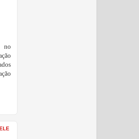
, no
ação
ados
ação
.ELE