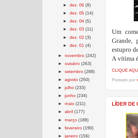
►
dez. 06
(8)
►
dez. 05
(14)
►
dez. 04
(5)
►
dez. 03
(11)
Um comer
►
dez. 02
(3)
Grande, 
►
dez. 01
(4)
estupro d
►
novembro
(242)
A vítima 
►
outubro
(263)
CLIQUE AQU
►
setembro
(288)
►
agosto
(250)
Postado por
►
julho
(233)
►
junho
(234)
LÍDER DE
►
maio
(211)
►
abril
(177)
►
março
(188)
►
fevereiro
(190)
►
janeiro
(156)