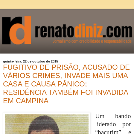
quinta-feira, 22 de outubro de 2015
FUGITIVO DE PRISÃO, ACUSADO DE
VÁRIOS CRIMES, INVADE MAIS UMA
CASA E CAUSA PÂNICO;
RESIDÊNCIA TAMBÉM FOI INVADIDA
EM CAMPINA
Um bando
liderado por
“bacurim”
e