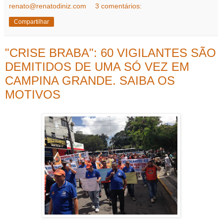
renato@renatodiniz.com
3 comentários:
Compartilhar
"CRISE BRABA": 60 VIGILANTES SÃO
DEMITIDOS DE UMA SÓ VEZ EM
CAMPINA GRANDE. SAIBA OS
MOTIVOS