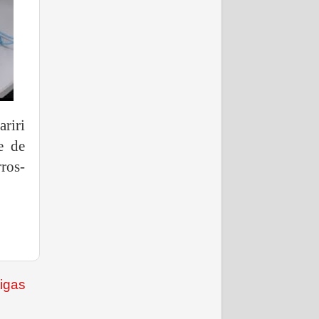
riri
e de
ros-
igas