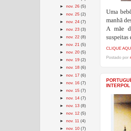
►
nov. 26
(5)
Uma bebê
►
nov. 25
(2)
manhã des
►
nov. 24
(7)
A mãe da
►
nov. 23
(3)
suspeitas
►
nov. 22
(8)
►
nov. 21
(5)
CLIQUE AQU
►
nov. 20
(5)
Postado por
►
nov. 19
(2)
►
nov. 18
(6)
►
nov. 17
(6)
PORTUGUÊ
►
nov. 16
(7)
INTERPOL
►
nov. 15
(7)
►
nov. 14
(7)
►
nov. 13
(8)
►
nov. 12
(5)
►
nov. 11
(4)
►
nov. 10
(7)