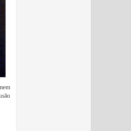
omem
usão