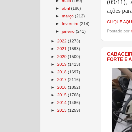
(09/11),
►
maio
(150)
►
abril
(186)
ações par
►
março
(212)
CLIQUE AQU
►
fevereiro
(214)
Postado por
►
janeiro
(241)
►
2022
(1273)
►
2021
(1593)
CABACEIR
►
2020
(1500)
FORTE E 
►
2019
(1413)
►
2018
(1697)
►
2017
(2116)
►
2016
(1852)
►
2015
(1768)
►
2014
(1486)
►
2013
(1259)