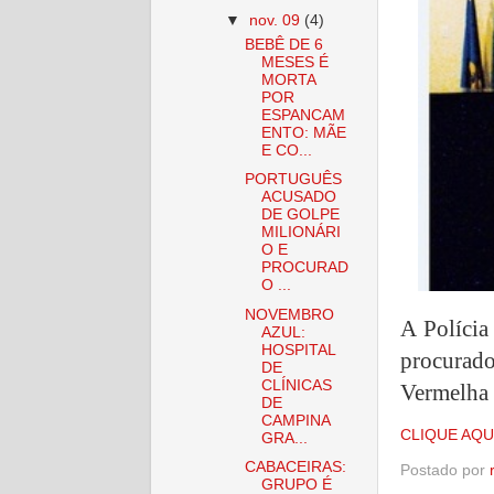
▼
nov. 09
(4)
BEBÊ DE 6
MESES É
MORTA
POR
ESPANCAM
ENTO: MÃE
E CO...
PORTUGUÊS
ACUSADO
DE GOLPE
MILIONÁRI
O E
PROCURAD
O ...
NOVEMBRO
A Polícia
AZUL:
HOSPITAL
procurad
DE
CLÍNICAS
Vermelha 
DE
CAMPINA
CLIQUE AQU
GRA...
CABACEIRAS:
Postado por
GRUPO É