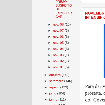
PRESO
SUSPEITO
DE
EXPLODIR
NOVEMBRO
CAR...
INTENSIF
►
nov. 08
(10)
►
nov. 07
(3)
►
nov. 06
(6)
►
nov. 05
(5)
►
nov. 04
(5)
►
nov. 03
(1)
►
nov. 02
(1)
►
nov. 01
(5)
►
outubro
(149)
►
setembro
(146)
Para dar 
►
agosto
(133)
próstata,
►
julho
(104)
do Gover
►
junho
(111)