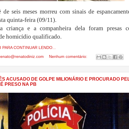
 de seis meses morreu com sinais de espancament
ta quinta-feira (09/11).
 criança e a companheira dela foram presas 
 de homicídio qualificado.
I PARA CONTINUAR LENDO...
renato@renatodiniz.com
Nenhum comentário:
S ACUSADO DE GOLPE MILIONÁRIO E PROCURADO PE
 É PRESO NA PB