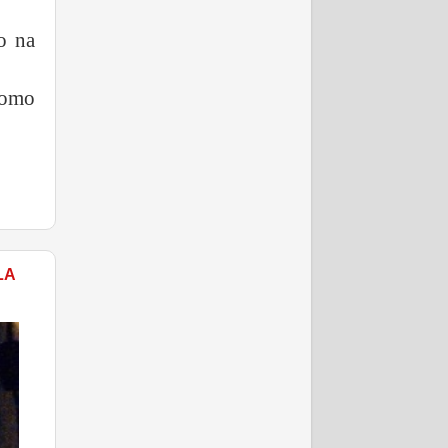
o na
como
LA