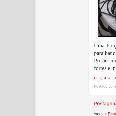
Uma Força
paraiban
Prisão co
fortes e i
CLIQUE AQU
Postado por
Postagens
Assinar:
Post