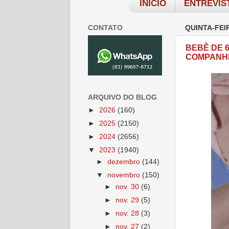
INÍCIO
ENTREVIS
CONTATO
QUINTA-FEI
BEBÊ DE 
COMPANHE
ARQUIVO DO BLOG
►
2026
(160)
►
2025
(2150)
►
2024
(2656)
▼
2023
(1940)
►
dezembro
(144)
▼
novembro
(150)
►
nov. 30
(6)
►
nov. 29
(5)
►
nov. 28
(3)
►
nov. 27
(2)