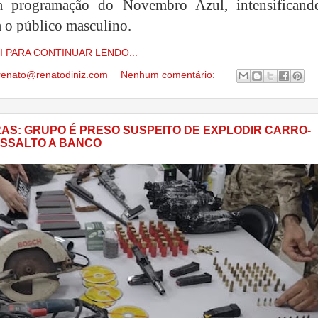
 a programação do Novembro Azul, intensificand
a o público masculino.
I PARA CONTINUAR LENDO...
renato@renatodiniz.com
Nenhum comentário:
AS: GRUPO É PRESO SUSPEITO DE EXPLODIR CARRO-
ASSALTO A BANCO