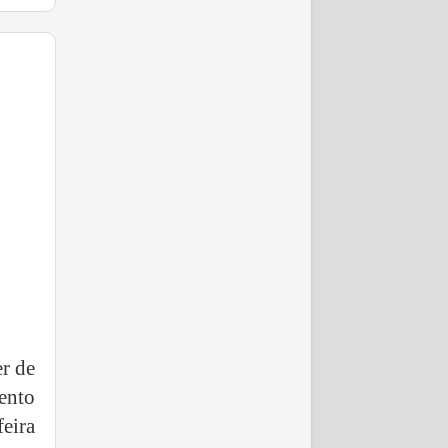
er de
ento
eira