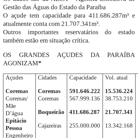
Gestão das Águas do Estado da Paraíba
O açude tem capacidade para 411.686.287m³ e
atualmente conta com 21.707.341m³.
Outros importantes reservatários do estado
também estão em situação crítica.
OS GRANDES AÇUDES DA PARAÍBA
AGONIZAM
*
Açudes
Cidades
Capacidade
Vol. atual
Coremas
Coremas
591.646.222
15.536.224
Coremas/
Coremas
567.999.136
38.753.210
Mãe
Boqueirão
411.686.287
21.707.341
D’água
Epitácio
Cajazeiras
255.000.000
13.342.168
Pessoa
Engenheiro