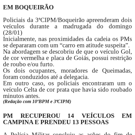
EM BOQUEIRÃO
Policiais da 3ªCIPM/Boqueirão apreenderam dois
veículos durante a madrugada do domingo
(28/01)
Inicialmente, nas proximidades da cadeia os PMs
se depararam com um “carro em atitude suspeita”.
Na abordagem se descobriu de que o veículo Gol,
de cor vermelha e placa de Goiás, possui restrição
de roubo e/ou furto.
Os dois ocupantes, moradores de Queimadas,
foram conduzidos até a delegacia.
Em outro caso, os policiais encontraram um o
veículo Celta de cor prata que havia sido roubado
minutos antes.
(Redação com 10ºBPM e 3ªCIPM)
PM RECUPEROU 14
VEÍCULOS
EM
CAMPINA E PRENDEU 13 PESSOAS
A Polícia Militar concluiu as ações do fim de