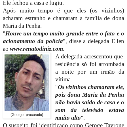
Ele fechou a casa e fugiu.
Após muito tempo é que eles (os vizinhos)
acharam estranho e chamaram a família de dona
Maria da Penha.
"
Houve um tempo muito grande entre o fato e o
acionamento da polícia
", disse a delegada Ellen
ao
www.renatodiniz.com
.
A delegada acrescentou que
residência só foi arrombada
a noite por um irmão da
vítima.
"
Os vizinhos chamaram ele,
pois dona Maria da Penha
não havia saído de casa e o
som da televisão estava
(George: procurado)
muito alto
".
O suspeito foi identificado como Geroge Tayrone