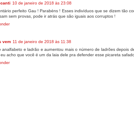
canti
10 de janeiro de 2018 às 23:08
tário perfeito Gau ! Parabéns ! Esses indivíduos que se dizem tão co
sam sem provas, pode ir atrás que são iguais aos corruptos !
onder
s vem
11 de janeiro de 2018 às 11:38
e analfabeto e ladrão e aumentou mais o número de ladrões depois d
l eu acho que você é um da laia dele pra defender esse picareta safado
onder