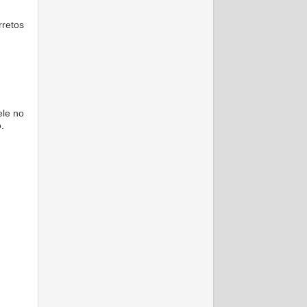
rretos
ele no
.