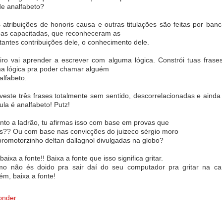
de analfabeto?
 atribuições de honoris causa e outras titulações são feitas por ban
as capacitadas, que reconheceram as
tantes contribuições dele, o conhecimento dele.
iro vai aprender a escrever com alguma lógica. Constrói tuas fras
a lógica pra poder chamar alguém
alfabeto.
veste três frases totalmente sem sentido, descorrelacionadas e ainda
ula é analfabeto! Putz!
nto a ladrão, tu afirmas isso com base em provas que
ns?? Ou com base nas convicções do juizeco sérgio moro
promotorzinho deltan dallagnol divulgadas na globo?
baixa a fonte!! Baixa a fonte que isso significa gritar.
o não és doido pra sair daí do seu computador pra gritar na ca
ém, baixa a fonte!
onder