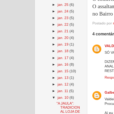
►
jan. 25
(6)
O assalta
►
jan. 24
(5)
no Bairro
►
jan. 23
(5)
Postado por
►
jan. 22
(5)
►
jan. 21
(4)
4 comentár
►
jan. 20
(4)
►
jan. 19
(1)
VALD
►
jan. 18
(9)
SÓ V
►
jan. 17
(4)
DIZE
►
jan. 16
(8)
ANAL
REST
►
jan. 15
(10)
Resp
►
jan. 13
(1)
►
jan. 12
(4)
►
jan. 11
(5)
Galb
▼
jan. 10
(6)
Valdei
"A JAULA":
Procu
TRADICION
AL LOJA DE
Aí eu