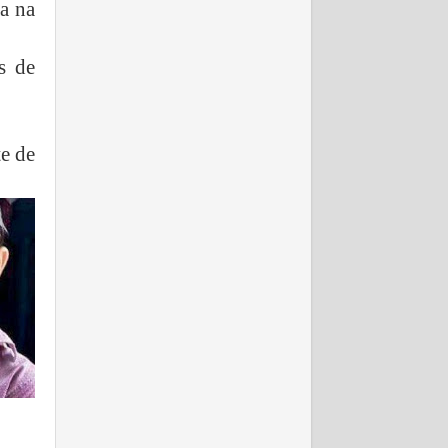
ma na
s de
e de