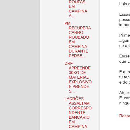
ROUPAS
Lula 
EM
CAMPINA
Essas
A...
pesso
PM
impor
RECUPERA
CARRO
Prime
ROUBADO
algum
EM
de an
CAMPINA
DURANTE
PERSE...
Escre
que L
DRF
APREENDE
E qua
30KG DE
tu te
MATERIAL
EXPLOSIVO
e do 
E PRENDE
S...
Ah, e 
E com
LADRÕES
ningu
ASSALTAM
CORRESPO
NDENTE
Resp
BANCÁRIO
EM
CAMPINA