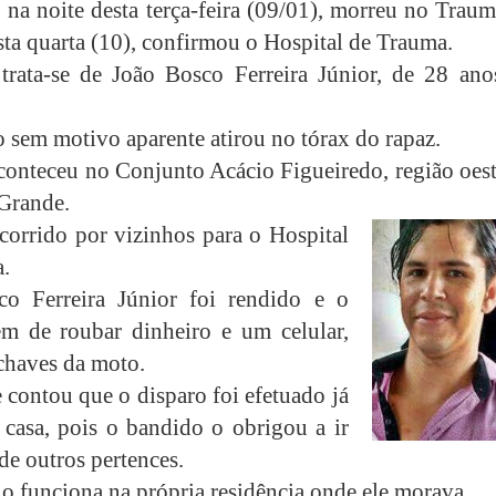
 na noite desta terça-feira (09/01), morreu no Trau
ta quarta (10), confirmou o Hospital de Trauma.
trata-se de João Bosco Ferreira Júnior, de 28 ano
 sem motivo aparente atirou no tórax do rapaz.
conteceu no Conjunto Acácio Figueiredo, região oest
Grande.
ocorrido por vizinhos para o Hospital
.
co Ferreira Júnior foi rendido e o
ém de roubar dinheiro e um celular,
 chaves da moto.
e contou que o disparo foi efetuado já
 casa, pois o bandido o obrigou a ir
de outros pertences.
o funciona na própria residência onde ele morava.