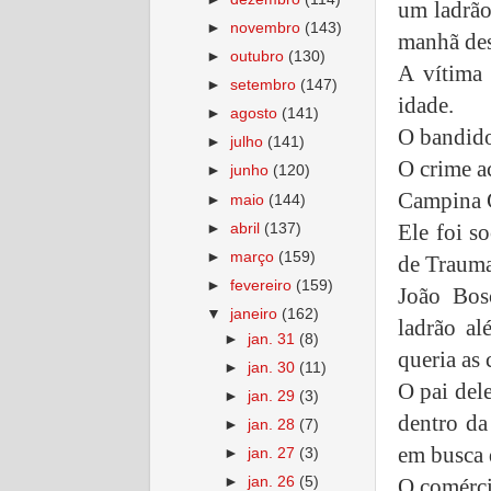
um ladrão
►
novembro
(143)
manhã des
►
outubro
(130)
A vítima 
►
setembro
(147)
idade.
►
agosto
(141)
O bandido
►
julho
(141)
O crime a
►
junho
(120)
Campina 
►
maio
(144)
Ele foi s
►
abril
(137)
►
março
(159)
de Trauma
►
fevereiro
(159)
João Bos
▼
janeiro
(162)
ladrão al
►
jan. 31
(8)
queria as
►
jan. 30
(11)
O pai del
►
jan. 29
(3)
dentro da
►
jan. 28
(7)
em busca 
►
jan. 27
(3)
O comérci
►
jan. 26
(5)