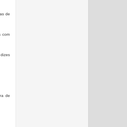
cas de
es com
 dizes
ra de