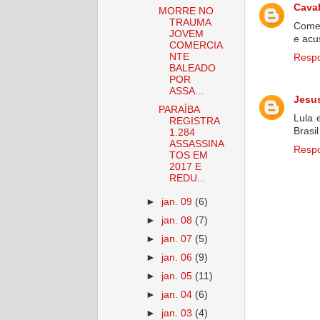
Caval
MORRE NO
TRAUMA
Comen
JOVEM
e acu
COMERCIA
NTE
Resp
BALEADO
POR
ASSA...
Jesu
PARAÍBA
Lula 
REGISTRA
Brasi
1.284
ASSASSINA
Resp
TOS EM
2017 E
REDU...
►
jan. 09
(6)
►
jan. 08
(7)
►
jan. 07
(5)
►
jan. 06
(9)
►
jan. 05
(11)
►
jan. 04
(6)
►
jan. 03
(4)