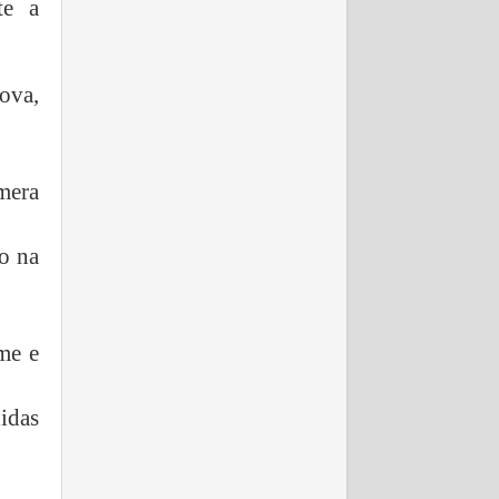
te a
ova,
mera
o na
me e
idas