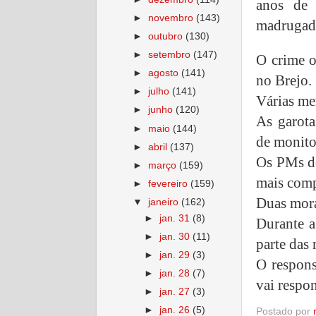
anos de 
►
novembro
(143)
madrugada
►
outubro
(130)
►
setembro
(147)
O crime o
►
agosto
(141)
no Brejo.
►
julho
(141)
Várias me
►
junho
(120)
As garota
►
maio
(144)
de monito
►
abril
(137)
Os PMs do
►
março
(159)
mais comp
►
fevereiro
(159)
Duas mor
▼
janeiro
(162)
►
jan. 31
(8)
Durante a
►
jan. 30
(11)
parte das 
►
jan. 29
(3)
O respons
►
jan. 28
(7)
vai respo
►
jan. 27
(3)
►
jan. 26
(5)
Postado por