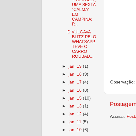
UMA SEXTA
“CALMA”
EM
CAMPINA:
P...
DIVULGAVA
BLITZ PELO
WHATSAPP,
TEVE O
CARRO
ROUBAD...
►
jan. 19
(1)
►
jan. 18
(9)
Observação: 
►
jan. 17
(4)
►
jan. 16
(8)
►
jan. 15
(10)
Postagem
►
jan. 13
(1)
►
jan. 12
(4)
Assinar:
Post
►
jan. 11
(5)
►
jan. 10
(6)