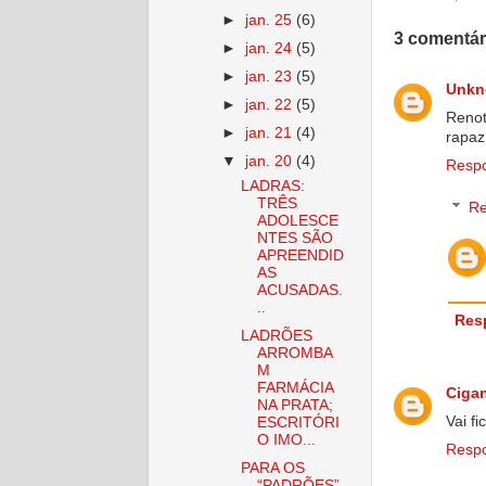
►
jan. 25
(6)
3 comentár
►
jan. 24
(5)
►
jan. 23
(5)
Unk
►
jan. 22
(5)
Renot
►
jan. 21
(4)
rapaz
▼
jan. 20
(4)
Resp
LADRAS:
TRÊS
Re
ADOLESCE
NTES SÃO
APREENDID
AS
ACUSADAS.
..
Res
LADRÕES
ARROMBA
M
FARMÁCIA
Ciga
NA PRATA;
Vai f
ESCRITÓRI
O IMO...
Resp
PARA OS
“PADRÕES”,