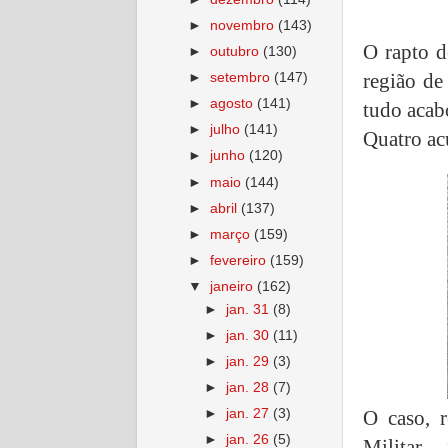
►
novembro
(143)
O rapto d
►
outubro
(130)
região d
►
setembro
(147)
►
agosto
(141)
tudo acab
►
julho
(141)
Quatro ac
►
junho
(120)
►
maio
(144)
►
abril
(137)
►
março
(159)
►
fevereiro
(159)
▼
janeiro
(162)
►
jan. 31
(8)
►
jan. 30
(11)
►
jan. 29
(3)
►
jan. 28
(7)
O caso, 
►
jan. 27
(3)
►
jan. 26
(5)
Militar –