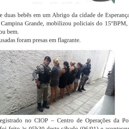
e duas bebês em um Abrigo da cidade de Esperança
e Campina Grande, mobilizou policiais do 15ºBPM,
ou bem.
usadas foram presas em flagrante.
registrado no CIOP – Centro de Operações da Pol
 foi feito às 05h30 deste sábado (06/01) e acontece