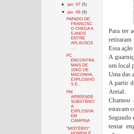
►
jan. 07
(5)
▼
jan. 06
(9)
PAPADO DE
FRANCISC
O CHEGA A
Para ter 
5 ANOS
ENTRE
retiraram
APLAUSOS
Essa ação 
...
PC
A guarni
ENCONTRA
um local 
MAIS DE
10KG DE
Uma das a
MACONHA,
EXPLOSIVO
A partir 
S E...
Areial.
PM
APREENDE
Chamou a
SUBSTÂNCI
A
estavam c
EXPLOSIVA
EM
Segundo o
CAMPINA
tentar en
“MISTÉRIO”:
HOMEM É