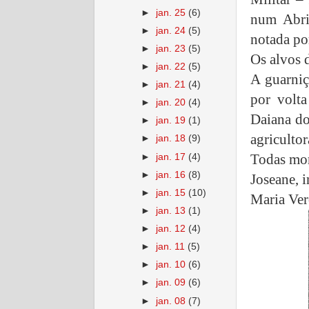
►
jan. 25
(6)
num Abri
►
jan. 24
(5)
notada po
►
jan. 23
(5)
Os alvos 
►
jan. 22
(5)
A guarniç
►
jan. 21
(4)
por volt
►
jan. 20
(4)
Daiana do
►
jan. 19
(1)
agricultor
►
jan. 18
(9)
Todas mor
►
jan. 17
(4)
►
jan. 16
(8)
Joseane, 
►
jan. 15
(10)
Maria Ver
►
jan. 13
(1)
►
jan. 12
(4)
►
jan. 11
(5)
►
jan. 10
(6)
►
jan. 09
(6)
►
jan. 08
(7)