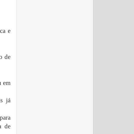
ica e
o de
u em
s já
 para
a de