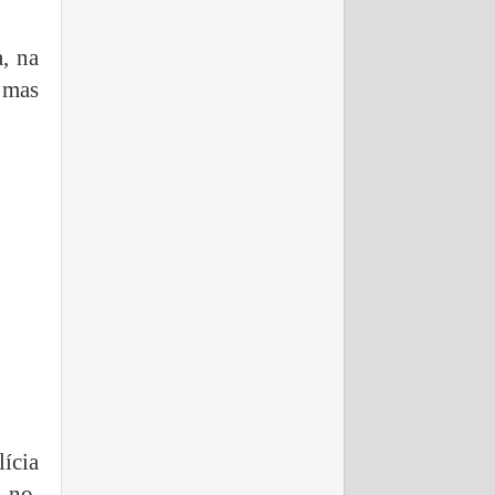
, na
 mas
ícia
u no