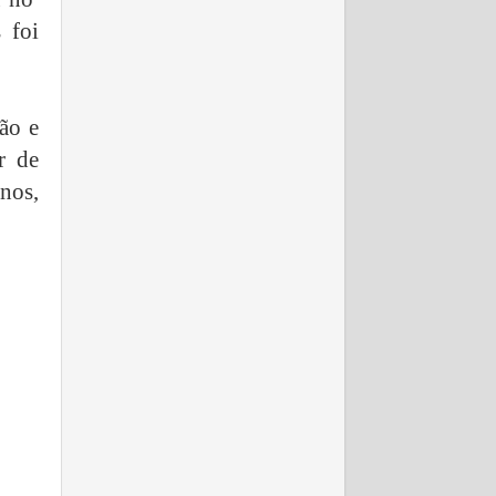
 foi
ão e
r de
anos,