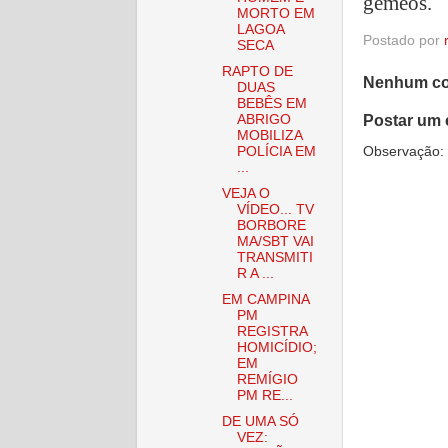
gêmeos.
MORTO EM
LAGOA
Postado por
SECA
RAPTO DE
Nenhum co
DUAS
BEBÊS EM
Postar um 
ABRIGO
MOBILIZA
POLÍCIA EM
Observação: 
...
VEJA O
VÍDEO... TV
BORBORE
MA/SBT VAI
TRANSMITI
R A ...
EM CAMPINA
PM
REGISTRA
HOMICÍDIO;
EM
REMÍGIO
PM RE...
DE UMA SÓ
VEZ: