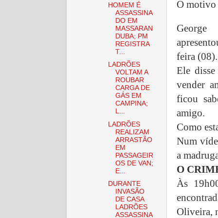
O motivo 
HOMEM É
ASSASSINA
DO EM
George
MASSARAN
DUBA; PM
apresento
REGISTRA
T...
feira (08).
LADRÕES
Ele disse
VOLTAM A
ROUBAR
vender a
CARGA DE
GÁS EM
ficou sa
CAMPINA;
amigo.
L...
LADRÕES
Como esta
REALIZAM
Num vídeo
ARRASTÃO
EM
a madruga
PASSAGEIR
OS DE VAN;
O CRIM
E...
Às 19h00
DURANTE
INVASÃO
encontrad
DE CASA
LADRÕES
Oliveira, 
ASSASSINA