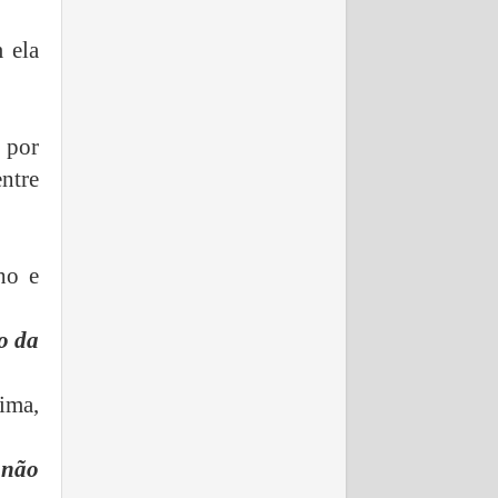
 ela
 por
ntre
ho e
o da
ima,
 não