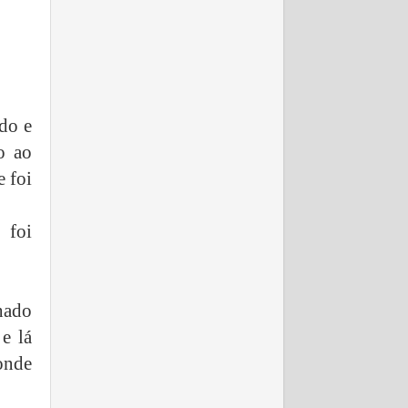
do e
o ao
e foi
 foi
hado
e lá
 onde