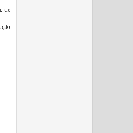
, de
ação