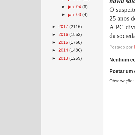
havia saí
►
jan. 04
(6)
O suspeit
►
jan. 03
(4)
25 anos d
A PC divu
►
2017
(2116)
►
2016
(1852)
da socied
►
2015
(1768)
Postado por
►
2014
(1486)
►
2013
(1259)
Nenhum co
Postar um 
Observação: 