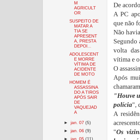
M
De acordo
AGRICULT
A PC apo
OR
SUSPEITO DE
que não f
MATAR A
Não havia
TIA SE
APRESENT
Segundo a
A, PRESTA
DEPOI...
volta da
ADOLESCENT
vítima e o
E MORRE
VÍTIMA DE
O assassin
ACIDENTE
DE MOTO
Após mui
HOMEM É
chamaram 
ASSASSINA
DO A TIROS
"Houve u
APÓS SAIR
DE
polícia
",
VAQUEJAD
A
A residên
acrescent
►
jan. 07
(5)
"
Os vizi
►
jan. 06
(9)
►
jan. 05
(11)