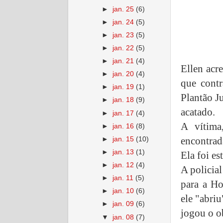
►
jan. 25
(6)
►
jan. 24
(5)
►
jan. 23
(5)
►
jan. 22
(5)
►
jan. 21
(4)
Ellen acr
►
jan. 20
(4)
que contr
►
jan. 19
(1)
Plantão J
►
jan. 18
(9)
acatado.
►
jan. 17
(4)
A vítima
►
jan. 16
(8)
encontrad
►
jan. 15
(10)
►
jan. 13
(1)
Ela foi e
►
jan. 12
(4)
A policia
►
jan. 11
(5)
para a Ho
►
jan. 10
(6)
ele "abri
►
jan. 09
(6)
jogou o o
▼
jan. 08
(7)