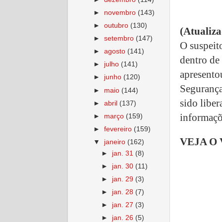
►
novembro
(143)
►
outubro
(130)
(Atualiz
►
setembro
(147)
O suspeit
►
agosto
(141)
dentro de
►
julho
(141)
apresento
►
junho
(120)
Segurança
►
maio
(144)
sido libe
►
abril
(137)
informaçõe
►
março
(159)
►
fevereiro
(159)
VEJA O
▼
janeiro
(162)
►
jan. 31
(8)
►
jan. 30
(11)
►
jan. 29
(3)
►
jan. 28
(7)
►
jan. 27
(3)
►
jan. 26
(5)