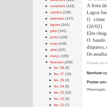
A festa d
►
novembro
(143)
Lagoa Sec
►
outubro
(130)
O crime 
►
setembro
(147)
►
agosto
(141)
(20/02).
►
julho
(141)
Eles cheg
►
junho
(120)
O bando 
►
maio
(144)
disparos,
►
abril
(137)
Os assalt
►
março
(159)
▼
fevereiro
(159)
Postado por
►
fev. 28
(9)
Nenhum co
►
fev. 27
(10)
►
fev. 25
(3)
Postar um 
►
fev. 24
(5)
Observação: 
►
fev. 23
(10)
►
fev. 22
(2)
►
fev. 21
(7)