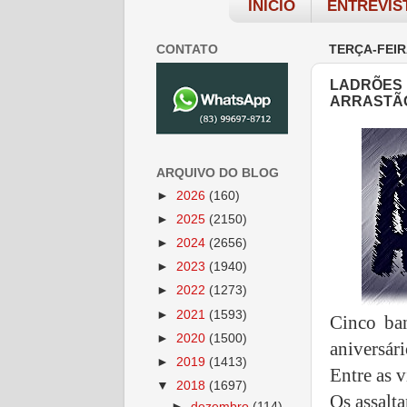
INÍCIO
ENTREVIS
CONTATO
TERÇA-FEIR
LADRÕES 
ARRASTÃ
ARQUIVO DO BLOG
►
2026
(160)
►
2025
(2150)
►
2024
(2656)
►
2023
(1940)
►
2022
(1273)
►
2021
(1593)
Cinco ba
►
2020
(1500)
aniversári
►
2019
(1413)
Entre as v
▼
2018
(1697)
Os assalt
►
dezembro
(114)