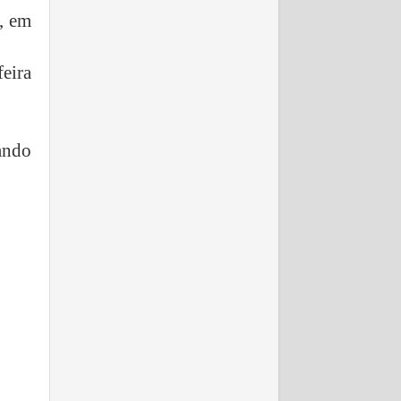
”, em
eira
ando