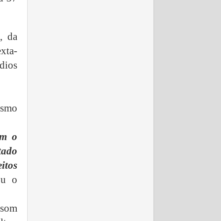
, da
xta-
dios
esmo
om o
tado
itos
ou o
 som