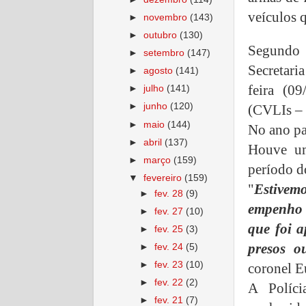
veículos 
►
novembro
(143)
►
outubro
(130)
Segundo o
►
setembro
(147)
Secretari
►
agosto
(141)
feira (09
►
julho
(141)
►
junho
(120)
(CVLIs – 
►
maio
(144)
No ano pa
►
abril
(137)
Houve u
►
março
(159)
período do
▼
fevereiro
(159)
"
Estivem
►
fev. 28
(9)
empenho 
►
fev. 27
(10)
que foi a
►
fev. 25
(3)
presos o
►
fev. 24
(5)
►
fev. 23
(10)
coronel E
►
fev. 22
(2)
A Políci
►
fev. 21
(7)