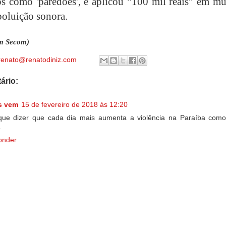
s como 'paredões', e aplicou “100 mil reais” em mul
poluição sonora.
m Secom)
renato@renatodiniz.com
ário:
s vem
15 de fevereiro de 2018 às 12:20
que dizer que cada dia mais aumenta a violência na Paraíba como
.
onder