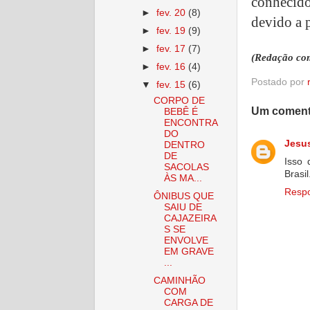
conhecido
►
fev. 20
(8)
devido a 
►
fev. 19
(9)
►
fev. 17
(7)
(Redação co
►
fev. 16
(4)
Postado por
▼
fev. 15
(6)
CORPO DE
Um coment
BEBÊ É
ENCONTRA
DO
Jesu
DENTRO
DE
Isso 
SACOLAS
Brasil
ÀS MA...
Resp
ÔNIBUS QUE
SAIU DE
CAJAZEIRA
S SE
ENVOLVE
EM GRAVE
...
CAMINHÃO
COM
CARGA DE