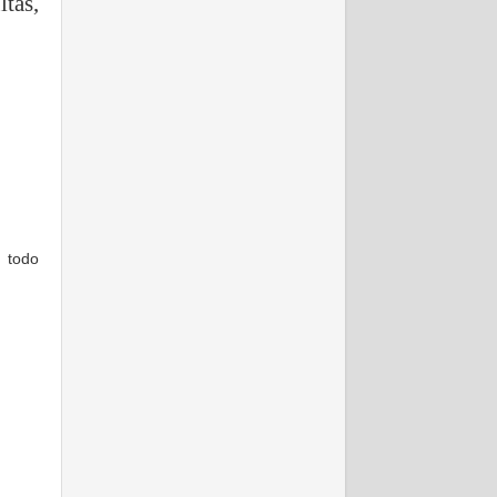
tas,
 todo