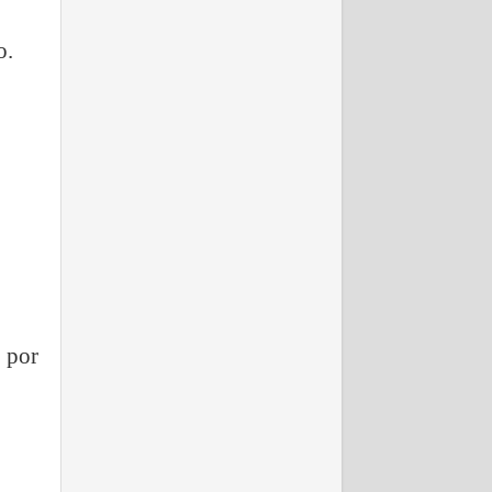
o.
 por