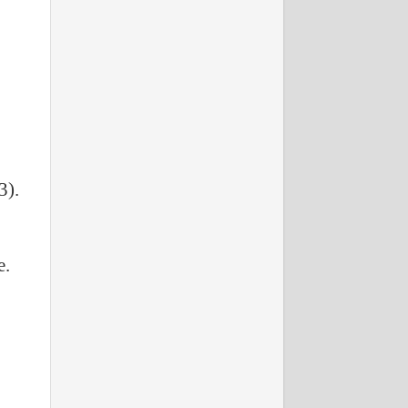
3).
e.