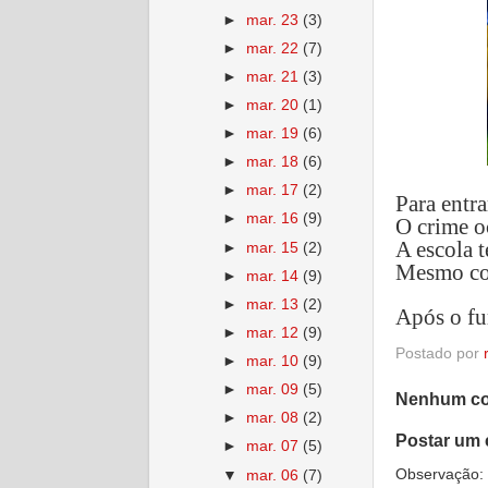
►
mar. 23
(3)
►
mar. 22
(7)
►
mar. 21
(3)
►
mar. 20
(1)
►
mar. 19
(6)
►
mar. 18
(6)
►
mar. 17
(2)
Para entr
►
mar. 16
(9)
O crime o
A escola 
►
mar. 15
(2)
Mesmo com
►
mar. 14
(9)
►
mar. 13
(2)
Após o fu
►
mar. 12
(9)
Postado por
►
mar. 10
(9)
►
mar. 09
(5)
Nenhum co
►
mar. 08
(2)
Postar um 
►
mar. 07
(5)
Observação: 
▼
mar. 06
(7)