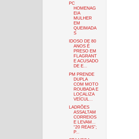
PC
HOMENAG
EIA
MULHER
EM
QUEIMADA
S
IDOSO DE 80
ANOS É
PRESO EM
FLAGRANT
E ACUSADO
DE E...
PM PRENDE
DUPLA
COM MOTO
ROUBADA E
LOCALIZA
VEÍCUL...
LADRÕES
ASSALTAM
CORREIOS
E LEVAM...
“20 REAIS”;
P...