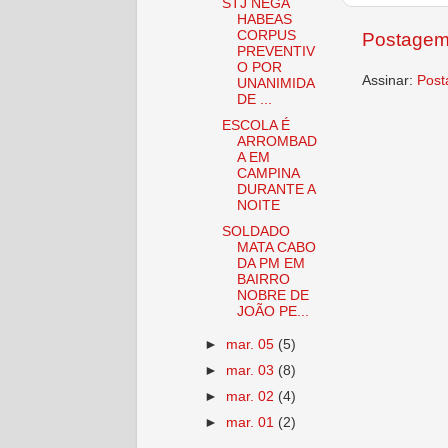
STJ NEGA
HABEAS
CORPUS
Postagem
PREVENTIV
O POR
Assinar:
Post
UNANIMIDA
DE ...
ESCOLA É
ARROMBAD
A EM
CAMPINA
DURANTE A
NOITE
SOLDADO
MATA CABO
DA PM EM
BAIRRO
NOBRE DE
JOÃO PE...
►
mar. 05
(5)
►
mar. 03
(8)
►
mar. 02
(4)
►
mar. 01
(2)