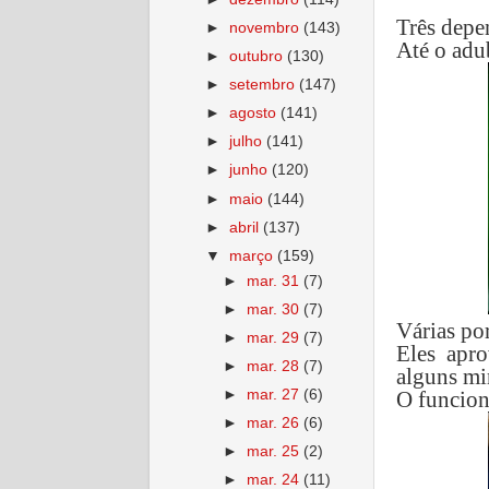
Três depe
►
novembro
(143)
Até o adu
►
outubro
(130)
►
setembro
(147)
►
agosto
(141)
►
julho
(141)
►
junho
(120)
►
maio
(144)
►
abril
(137)
▼
março
(159)
►
mar. 31
(7)
►
mar. 30
(7)
Várias po
►
mar. 29
(7)
Eles apr
►
mar. 28
(7)
alguns min
►
mar. 27
(6)
O funcion
►
mar. 26
(6)
►
mar. 25
(2)
►
mar. 24
(11)