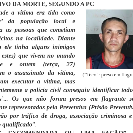
IVO DA MORTE, SEGUNDO A PC
ade a vítima era tida como
ra’ da população local e
va as pessoas que cometiam
ícitos na localidade. Diante
o ele tinha alguns inimigos
s estes) que vivem no mundo
e e ontem (terça, 27)
am o assassinato da vítima,
("Teco": preso em flagr
ram executar a vítima, mas
temente a polícia civil conseguiu identificar todo
es’... Os que não foram presos em flagrante s
te representados pela Preventiva (Prisão Preventiv
rão por tráfico de droga, associação criminosa e
 qualificado
”.