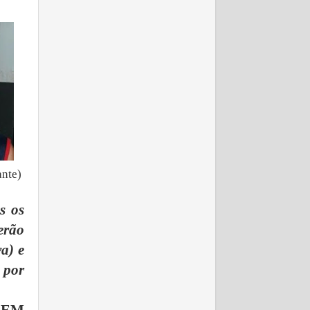
ante)
s os
erão
a) e
 por