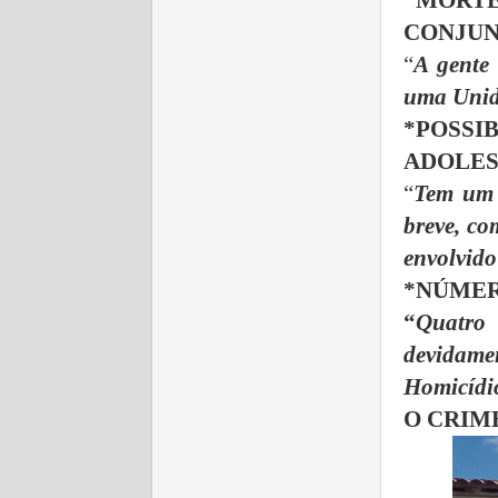
*MORT
CONJU
“
A gente
uma Unida
*POS
ADOLE
“
Tem um 
breve, co
envolvido
*NÚMER
“
Quatro
devidame
Homicídio
O CRIM