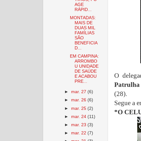
AGE
RÁPID...
MONTADAS:
MAIS DE
DUAS MIL
FAMÍLIAS
SÃO
BENEFICIA
D...
EM CAMPINA:
ARROMBO
U UNIDADE
DE SAÚDE
O delega
E ACABOU
PRE...
Patrulha
►
mar. 27
(6)
(28).
►
mar. 26
(6)
Segue a e
►
mar. 25
(2)
*O CEL
►
mar. 24
(11)
►
mar. 23
(3)
►
mar. 22
(7)