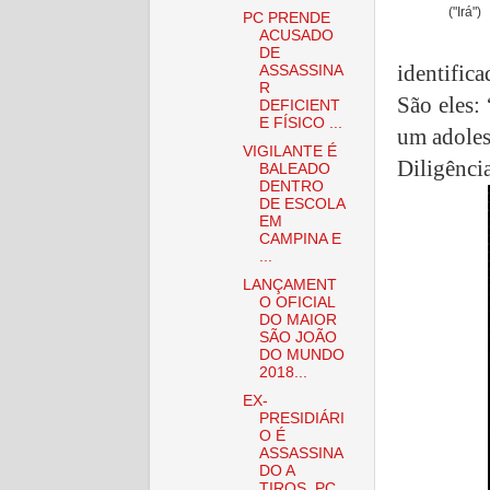
("Irá")
PC PRENDE
ACUSADO
DE
identifica
ASSASSINA
R
São eles:
DEFICIENT
E FÍSICO ...
um adoles
VIGILANTE É
Diligênci
BALEADO
DENTRO
DE ESCOLA
EM
CAMPINA E
...
LANÇAMENT
O OFICIAL
DO MAIOR
SÃO JOÃO
DO MUNDO
2018...
EX-
PRESIDIÁRI
O É
ASSASSINA
DO A
TIROS, PC