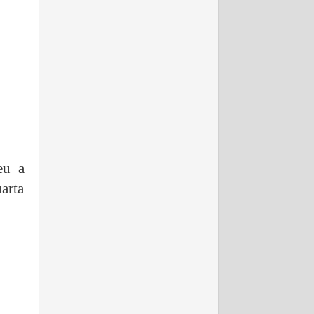
eu a
arta