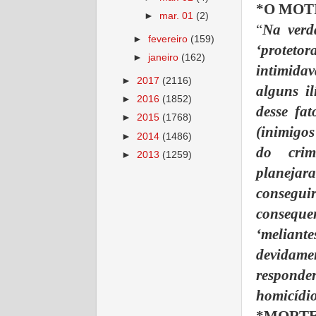
*O MOT
►
mar. 01
(2)
“
Na verd
►
fevereiro
(159)
‘proteto
►
janeiro
(162)
intimida
►
2017
(2116)
alguns il
►
2016
(1852)
desse fat
►
2015
(1768)
(inimigo
►
2014
(1486)
do crim
►
2013
(1259)
planejar
consegui
consequen
‘meliant
devidamen
responde
homicídio