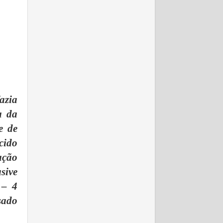
azia
a da
e de
cido
ação
sive
 – 4
sado