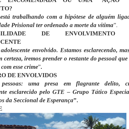
E ENCOMENDADA OU UMA “AÇÃO”
NTO?
 está trabalhando com a hipótese de alguém liga
de Prisional ter ordenado a morte da vítima
”.
SIBILIDADE DE ENVOLVIMENTO
SCENTE
adolescente envolvido. Estamos esclarecendo, ma
m certeza, iremos prender o restante do pessoal que
 com esse crime
”
.
O DE ENVOLVIDOS
 pessoas: uma presa em flagrante delito, c
nte esclarecido pelo GTE – Grupo Tático Especia
s da Seccional de Esperança
”.
E