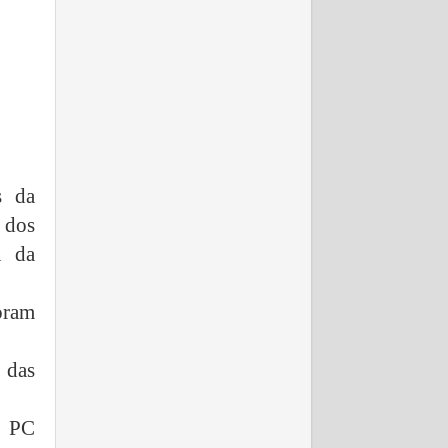
s da
 dos
n da
oram
 das
a PC