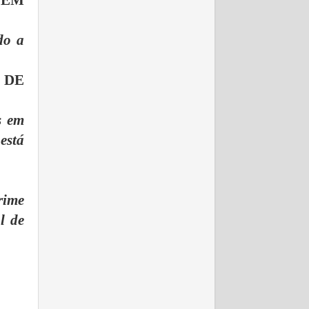
 EM
do a
 DE
s em
 está
rime
l de