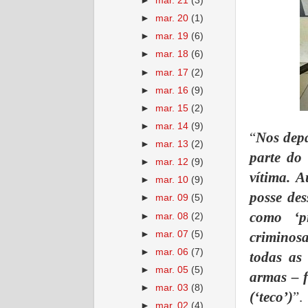
►
mar. 21
(3)
►
mar. 20
(1)
►
mar. 19
(6)
►
mar. 18
(6)
►
mar. 17
(2)
►
mar. 16
(9)
►
mar. 15
(2)
►
mar. 14
(9)
“
Nos depa
►
mar. 13
(2)
parte do
►
mar. 12
(9)
vítima. A
►
mar. 10
(9)
posse de
►
mar. 09
(5)
como ‘p
►
mar. 08
(2)
►
mar. 07
(5)
criminosa
►
mar. 06
(7)
todas as
►
mar. 05
(5)
armas – f
►
mar. 03
(8)
(‘teco’)
”.
►
mar. 02
(4)