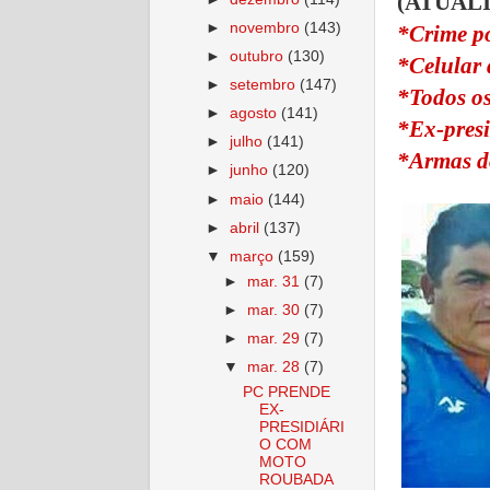
(ATUAL
►
novembro
(143)
*Crime po
►
outubro
(130)
*Celular 
►
setembro
(147)
*Todos os
►
agosto
(141)
*Ex-presi
►
julho
(141)
*Armas do
►
junho
(120)
►
maio
(144)
►
abril
(137)
▼
março
(159)
►
mar. 31
(7)
►
mar. 30
(7)
►
mar. 29
(7)
▼
mar. 28
(7)
PC PRENDE
EX-
PRESIDIÁRI
O COM
MOTO
ROUBADA