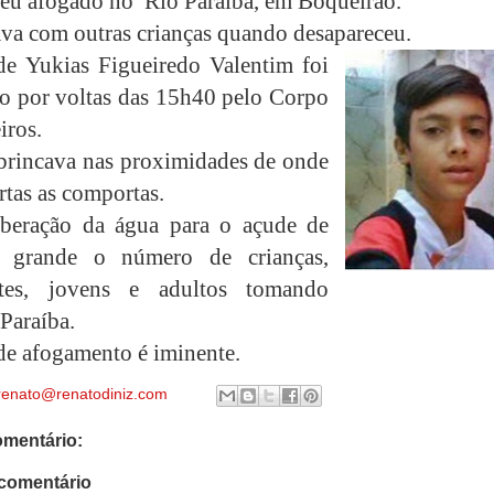
reu afogado no
Rio Paraíba, em Boqueirão.
ava com outras crianças quando desapareceu.
e Yukias Figueiredo Valentim foi
o por voltas das 15h40 pelo Corpo
iros.
brincava nas proximidades de onde
rtas as comportas.
iberação da água para o açude de
 grande o número de crianças,
ntes, jovens e adultos tomando
Paraíba.
de afogamento é iminente.
renato@renatodiniz.com
mentário:
comentário