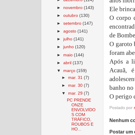
anos mor
►
novembro
(143)
Ele brinc
►
outubro
(130)
O corpo d
►
setembro
(147)
encontrad
►
agosto
(141)
de Bombe
►
julho
(141)
O garoto 
►
junho
(120)
foram abe
►
maio
(144)
Após a l
►
abril
(137)
Acauã, é
▼
março
(159)
►
mar. 31
(7)
adolesce
►
mar. 30
(7)
banho no 
▼
mar. 29
(7)
O perigo 
PC PRENDE
ONZE
Postado por
ENVOLVIDO
S COM
TRÁFICO,
Nenhum co
ROUBOS E
HO...
Postar um 