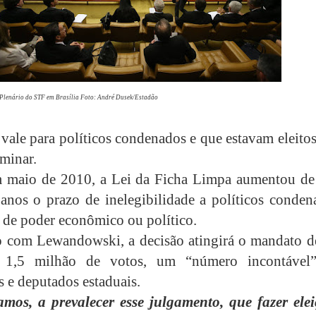
Plenário do STF em Brasília Foto: André Dusek/Estadão
vale para políticos condenados e que estavam eleito
iminar.
 maio de 2010, a Lei da Ficha Limpa aumentou de 
 anos o prazo de inelegibilidade a políticos conden
 de poder econômico ou político.
 com Lewandowski, a decisão atingirá o mandato d
s, 1,5 milhão de votos, um “número incontável
s e deputados estaduais.
amos, a prevalecer esse julgamento, que fazer elei