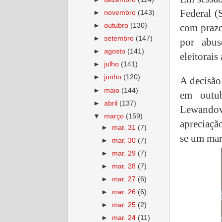
Federal (
►
novembro
(143)
►
outubro
(130)
com prazo
►
setembro
(147)
por abu
►
agosto
(141)
eleitorais
►
julho
(141)
►
junho
(120)
A decisão
►
maio
(144)
em outu
►
abril
(137)
Lewandow
▼
março
(159)
apreciaçã
►
mar. 31
(7)
se um mar
►
mar. 30
(7)
►
mar. 29
(7)
►
mar. 28
(7)
►
mar. 27
(6)
►
mar. 26
(6)
►
mar. 25
(2)
►
mar. 24
(11)