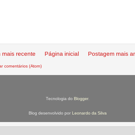
 mais recente
Página inicial
Postagem mais an
ar comentários (Atom)
Tecnologia do
Blogger
.
Blog desenvolvido por
Leonardo da Silva