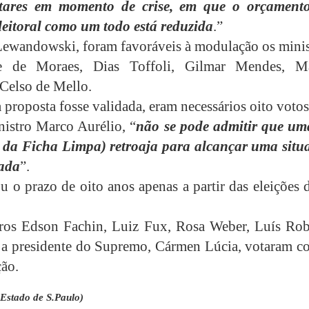
tares em momento de crise, em que o orçament
leitoral como um todo está reduzida
.”
ewandowski, foram favoráveis à modulação os minis
e de Moraes, Dias Toffoli, Gilmar Mendes, M
 Celso de Mello.
 proposta fosse validada, eram necessários oito votos
nistro Marco Aurélio, “
não se pode admitir que uma
 da Ficha Limpa) retroaja para alcançar uma situ
oada
”.
u o prazo de oito anos apenas a partir das eleições 
ros Edson Fachin, Luiz Fux, Rosa Weber, Luís Rob
 a presidente do Supremo, Cármen Lúcia, votaram co
ão.
 Estado de S.Paulo)