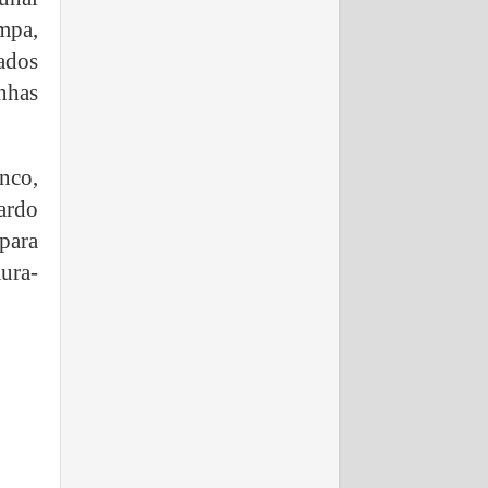
mpa,
nados
nhas
inco,
ardo
para
aura-