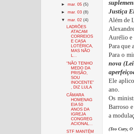
suplemen
►
mar. 05
(5)
Justiça E
►
mar. 03
(8)
Além de L
▼
mar. 02
(4)
LADRÕES
Alexandr
ATACAM
Aurélio e
CORREIOS
E CASA
Para que a
LOTÉRICA,
MAS NÃO
Para o mi
L...
nova (Lei
“NÃO TENHO
MEDO DA
aperfeiç
PRISÃO,
SOU
Ele aplico
INOCENTE”
, DIZ LULA
ano.
CÂMARA
Os minist
HOMENAG
EIA 50
Barroso e
ANOS DA
a modulaç
IGREJA
CONGREG
ACIONAL...
(Teo Cury, O
STF MANTÉM