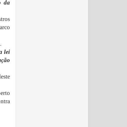
o da
tros
arco
.
 lei
ação
deste
erto
ntra