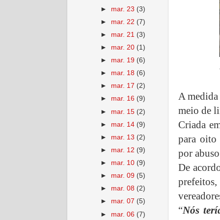
►
mar. 23
(3)
►
mar. 22
(7)
►
mar. 21
(3)
►
mar. 20
(1)
►
mar. 19
(6)
►
mar. 18
(6)
►
mar. 17
(2)
A medida 
►
mar. 16
(9)
meio de l
►
mar. 15
(2)
Criada em
►
mar. 14
(9)
para oito
►
mar. 13
(2)
►
mar. 12
(9)
por abuso
►
mar. 10
(9)
De acordo
►
mar. 09
(5)
prefeito
►
mar. 08
(2)
vereadore
►
mar. 07
(5)
“
Nós terí
►
mar. 06
(7)