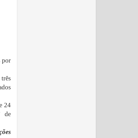
s por
três
ados
e 24
” de
ções