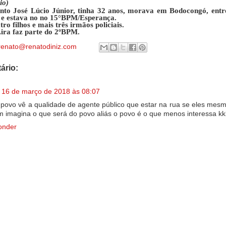
io)
nto José Lúcio Júnior, tinha 32 anos, morava em Bodocongó, entr
e estava no no 15°BPM/Esperança.
tro filhos e mais três irmãos policiais.
ira faz parte do 2ºBPM.
renato@renatodiniz.com
ário:
16 de março de 2018 às 08:07
 povo vê a qualidade de agente público que estar na rua se eles mes
 imagina o que será do povo aliás o povo é o que menos interessa kkk
onder