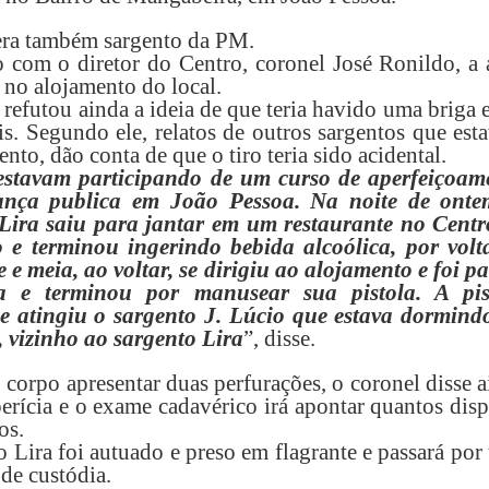
era também sargento da PM.
 com o diretor do Centro, coronel José Ronildo, a 
 no alojamento do local.
refutou ainda a ideia de que teria havido uma briga 
ais. Segundo ele, relatos de outros sargentos que es
nto, dão conta de que o tiro teria sido acidental.
estavam participando de um curso de aperfeiçoam
ança publica em João Pessoa. Na noite de onte
Lira saiu para jantar em um restaurante no Centr
 e terminou ingerindo bebida alcoólica, por volt
 e meia, ao voltar, se dirigiu ao alojamento e foi p
 e terminou por manusear sua pistola. A pis
e atingiu o sargento J. Lúcio que estava dormind
 vizinho ao sargento Lira
”, disse.
 corpo apresentar duas perfurações, o coronel disse 
perícia e o exame cadavérico irá apontar quantos dis
tos.
o Lira foi autuado e preso em flagrante e passará po
de custódia.