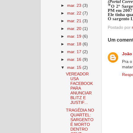
(Portal Corre
*
►
mar. 23
(3)
O 2º Sarge
PM em 2007 
►
mar. 22
(7)
Ele tinha qua
O sargento L
►
mar. 21
(3)
Postado por
►
mar. 20
(1)
►
mar. 19
(6)
Um coment
►
mar. 18
(6)
►
mar. 17
(2)
João
►
mar. 16
(9)
Pra o
matam
▼
mar. 15
(2)
VEREADOR
Resp
USA
FACEBOOK
PARA
ANUNCIAR
BLITZ E
JUSTIF...
TRAGÉDIA NO
QUARTEL:
SARGENTO
É MORTO
DENTRO