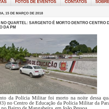
TAS
FOTOS DE EVENTOS
CONTATOS
SOBRE
RA, 15 DE MARÇO DE 2018
 NO QUARTEL: SARGENTO É MORTO DENTRO CENTRO 
O DA PM
to da Polícia Militar foi morto na noite dessa qua
/03) no Centro de Educação da Polícia Militar da Par
a no Bairro de Mangabeira, em João Pessoa.