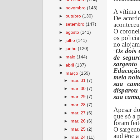
►
novembro
(143)
A vítima 
►
outubro
(130)
De acordo
aconteceu
►
setembro
(147)
O coronel 
►
agosto
(141)
os polici
►
julho
(141)
no alojame
►
junho
(120)
Os dois 
“
de segur
►
maio
(144)
sargento 
►
abril
(137)
Educação
▼
março
(159)
meia noite
►
mar. 31
(7)
sua cama
►
mar. 30
(7)
disparou 
sua cama,
►
mar. 29
(7)
►
mar. 28
(7)
Apesar do
►
mar. 27
(6)
que só a 
►
mar. 26
(6)
foram fei
O sargent
►
mar. 25
(2)
audiência 
►
mar. 24
(11)