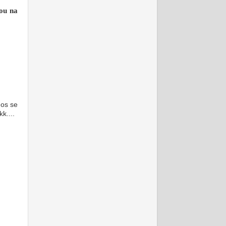
ou na
mos se
k....