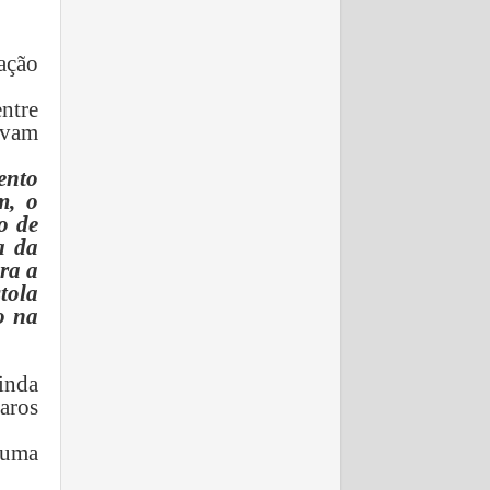
ação
entre
tavam
ento
m, o
o de
a da
ara a
tola
o na
ainda
paros
r uma