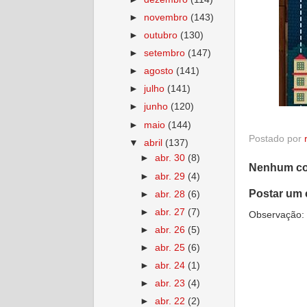
►
novembro
(143)
►
outubro
(130)
►
setembro
(147)
►
agosto
(141)
►
julho
(141)
►
junho
(120)
►
maio
(144)
Postado por
▼
abril
(137)
►
abr. 30
(8)
Nenhum co
►
abr. 29
(4)
Postar um 
►
abr. 28
(6)
►
abr. 27
(7)
Observação: 
►
abr. 26
(5)
►
abr. 25
(6)
►
abr. 24
(1)
►
abr. 23
(4)
►
abr. 22
(2)