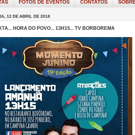
TAS
FOTOS DE EVENTOS
CONTATOS
SOBRE
A, 12 DE ABRIL DE 2018
TA... HORA DO POVO... 13H15... TV BORBOREMA