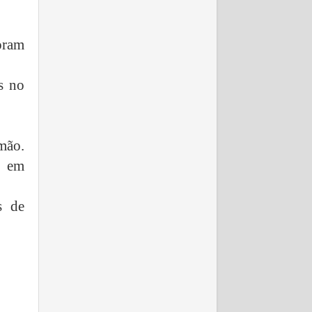
oram
s no
rmão.
o em
s de