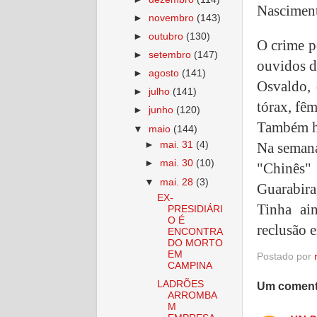
Nasciment
►
novembro
(143)
►
outubro
(130)
O crime p
►
setembro
(147)
ouvidos d
►
agosto
(141)
Osvaldo, 
►
julho
(141)
tórax, fêm
►
junho
(120)
Também ha
▼
maio
(144)
Na semana
►
mai. 31
(4)
►
mai. 30
(10)
"Chinês"
▼
mai. 28
(3)
Guarabira
EX-
Tinha ai
PRESIDIÁRI
O É
reclusão 
ENCONTRA
DO MORTO
EM
Postado por
CAMPINA
LADRÕES
Um coment
ARROMBA
M