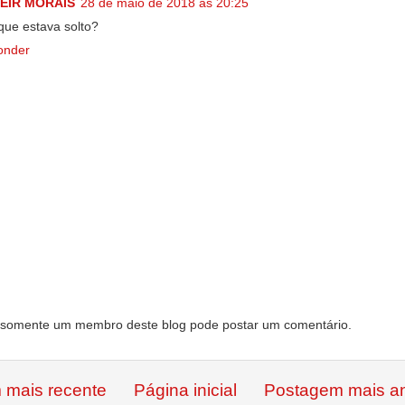
EIR MORAIS
28 de maio de 2018 às 20:25
que estava solto?
onder
somente um membro deste blog pode postar um comentário.
 mais recente
Página inicial
Postagem mais an