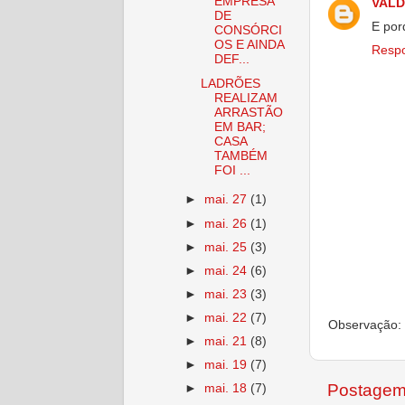
EMPRESA
VALD
DE
E por
CONSÓRCI
OS E AINDA
Resp
DEF...
LADRÕES
REALIZAM
ARRASTÃO
EM BAR;
CASA
TAMBÉM
FOI ...
►
mai. 27
(1)
►
mai. 26
(1)
►
mai. 25
(3)
►
mai. 24
(6)
►
mai. 23
(3)
►
mai. 22
(7)
Observação: 
►
mai. 21
(8)
►
mai. 19
(7)
Postagem
►
mai. 18
(7)