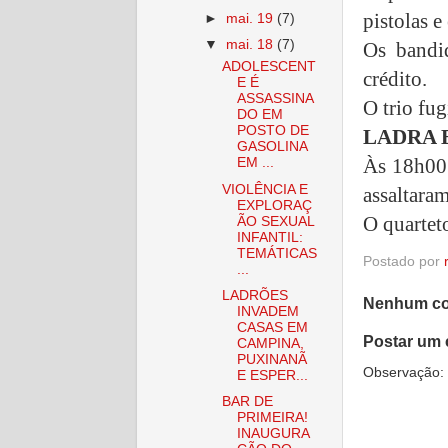
pistolas e
►
mai. 19
(7)
▼
mai. 18
(7)
Os bandid
ADOLESCENT
crédito.
E É
ASSASSINA
O trio fu
DO EM
POSTO DE
LADRA 
GASOLINA
Às 18h00 
EM ...
VIOLÊNCIA E
assaltara
EXPLORAÇ
O quartet
ÃO SEXUAL
INFANTIL:
TEMÁTICAS
Postado por
...
LADRÕES
Nenhum co
INVADEM
CASAS EM
Postar um 
CAMPINA,
PUXINANÃ
Observação: 
E ESPER...
BAR DE
PRIMEIRA!
INAUGURA