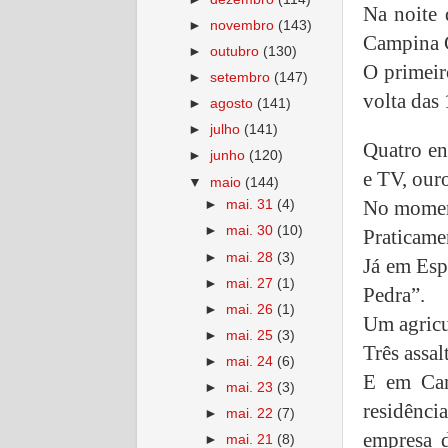
Na noite 
►
novembro
(143)
Campina G
►
outubro
(130)
O primeir
►
setembro
(147)
volta das
►
agosto
(141)
►
julho
(141)
Quatro en
►
junho
(120)
e TV, ouro
▼
maio
(144)
No moment
►
mai. 31
(4)
►
mai. 30
(10)
Praticame
►
mai. 28
(3)
Já em Esp
►
mai. 27
(1)
Pedra”.
►
mai. 26
(1)
Um agricu
►
mai. 25
(3)
Três assal
►
mai. 24
(6)
E em Cam
►
mai. 23
(3)
residênc
►
mai. 22
(7)
empresa d
►
mai. 21
(8)