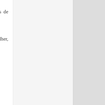
s de
lher,