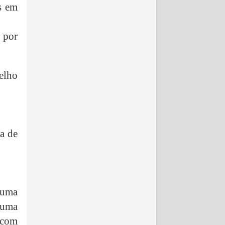
s em
 por
elho
oa de
 uma
 uma
 com