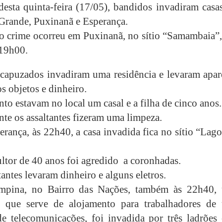
desta quinta-feira (17/05), bandidos invadiram casa
rande, Puxinanã e Esperança.
o crime ocorreu em Puxinanã, no sítio “Samambaia”,
 19h00.
capuzados invadiram uma residência e levaram apar
s objetos e dinheiro.
o estavam no local um casal e a filha de cinco anos.
nte os assaltantes fizeram uma limpeza.
erança, às 22h40, a casa invadida fica no sítio “Lag
ltor de 40 anos foi agredido
a coronhadas.
tantes levaram dinheiro e alguns eletros.
pina, no Bairro das Nações, também às 22h40,
ia que serve de alojamento para trabalhadores de
e telecomunicações, foi invadida por três ladrões