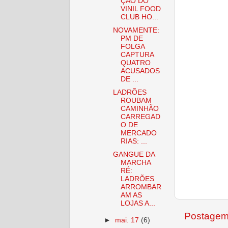
ÇÃO DO
VINIL FOOD
CLUB HO...
NOVAMENTE:
PM DE
FOLGA
CAPTURA
QUATRO
ACUSADOS
DE ...
LADRÕES
ROUBAM
CAMINHÃO
CARREGAD
O DE
MERCADO
RIAS: ...
GANGUE DA
MARCHA
RÉ:
LADRÕES
ARROMBAR
AM AS
LOJAS A...
Postagem
►
mai. 17
(6)