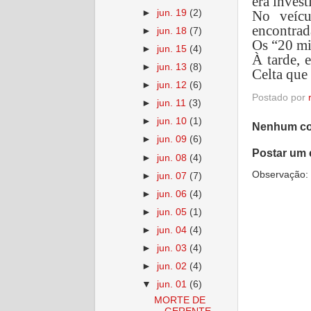
era inves
►
jun. 19
(2)
No veíc
encontrad
►
jun. 18
(7)
Os “20 mi
►
jun. 15
(4)
À tarde, 
►
jun. 13
(8)
Celta que
►
jun. 12
(6)
Postado por
►
jun. 11
(3)
►
jun. 10
(1)
Nenhum co
►
jun. 09
(6)
Postar um 
►
jun. 08
(4)
Observação: 
►
jun. 07
(7)
►
jun. 06
(4)
►
jun. 05
(1)
►
jun. 04
(4)
►
jun. 03
(4)
►
jun. 02
(4)
▼
jun. 01
(6)
MORTE DE