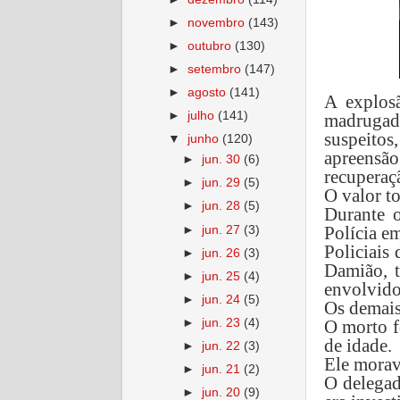
►
novembro
(143)
►
outubro
(130)
►
setembro
(147)
►
agosto
(141)
A explos
►
julho
(141)
madrugad
suspeito
▼
junho
(120)
apreensã
►
jun. 30
(6)
recuperaçã
►
jun. 29
(5)
O valor to
►
jun. 28
(5)
Durante o
Polícia e
►
jun. 27
(3)
Policiais
►
jun. 26
(3)
Damião, 
►
jun. 25
(4)
envolvido
►
jun. 24
(5)
Os demais
►
jun. 23
(4)
O morto f
de idade.
►
jun. 22
(3)
Ele morav
►
jun. 21
(2)
O delegad
►
jun. 20
(9)