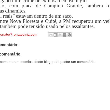
tigado num crime de explosão em Remígio.
ulo, com placa de Campina Grande, também f
as dinamites.
l reais” estavam dentro de um saco.
entre Nova Floresta e Cuité, a PM recuperou um veí
 também pode ter sido usado pelos assaltantes.
renato@renatodiniz.com
mentário:
comentário
somente um membro deste blog pode postar um comentário.