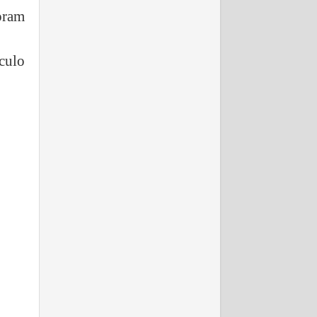
oram
culo