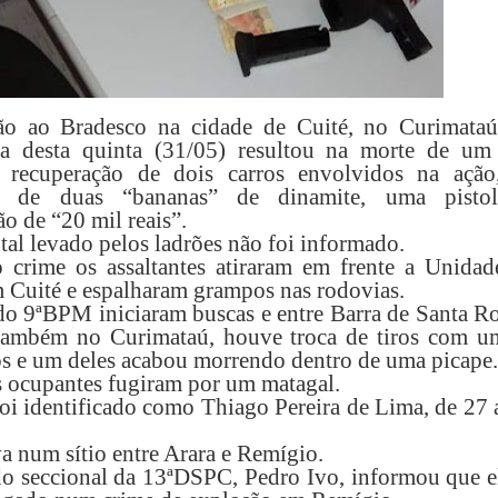
ão ao Bradesco na cidade de Cuité, no Curimataú
a desta quinta (31/05) resultou na morte de um
s, recuperação de dois carros envolvidos na ação
o de duas “bananas” de dinamite, uma pisto
o de “20 mil reais”.
tal levado pelos ladrões não foi informado.
 crime os assaltantes atiraram em frente a Unidad
m Cuité e espalharam grampos nas rodovias.
 do 9ªBPM iniciaram buscas e entre Barra de Santa R
também no Curimataú, houve troca de tiros com u
s e um deles acabou morrendo dentro de uma picape.
 ocupantes fugiram por um matagal.
oi identificado como Thiago Pereira de Lima, de 27 
a num sítio entre Arara e Remígio.
o seccional da 13ªDSPC, Pedro Ivo, informou que el