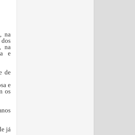
, na
 dos
, na
la e
e de
osa e
m os
anos
e já