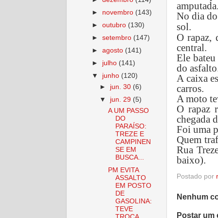
amputada
►
novembro
(143)
No dia do
sol.
►
outubro
(130)
O rapaz, 
►
setembro
(147)
central.
►
agosto
(141)
Ele bateu
►
julho
(141)
do asfalto
▼
junho
(120)
A caixa e
carros.
►
jun. 30
(6)
A moto te
▼
jun. 29
(5)
O rapaz 
A UM PASSO
chegada d
DO
PARAÍSO:
Foi uma p
TREZE E
Quem traf
CAMPINEN
Rua Treze
SE EM
BUSCA...
baixo).
PM EVITA
Postado por
ASSALTO
EM POSTO
DE
Nenhum co
GASOLINA:
TEVE
Postar um 
TROCA ...