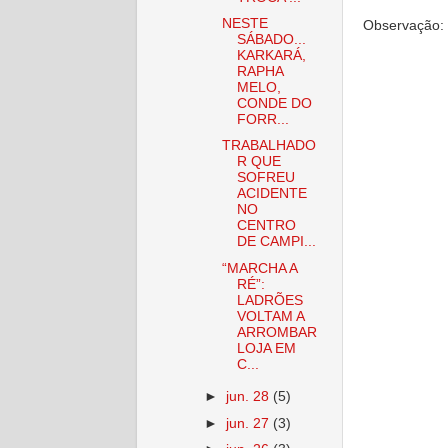
NESTE
Observação: 
SÁBADO...
KARKARÁ,
RAPHA
MELO,
CONDE DO
FORR...
TRABALHADO
R QUE
SOFREU
ACIDENTE
NO
CENTRO
DE CAMPI...
“MARCHA A
RÉ”:
LADRÕES
VOLTAM A
ARROMBAR
LOJA EM
C...
►
jun. 28
(5)
►
jun. 27
(3)