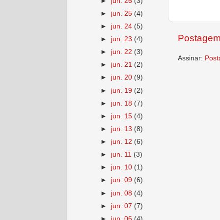
►
jun. 26
(3)
►
jun. 25
(4)
►
jun. 24
(5)
Postagem
►
jun. 23
(4)
►
jun. 22
(3)
Assinar:
Post
►
jun. 21
(2)
►
jun. 20
(9)
►
jun. 19
(2)
►
jun. 18
(7)
►
jun. 15
(4)
►
jun. 13
(8)
►
jun. 12
(6)
►
jun. 11
(3)
►
jun. 10
(1)
►
jun. 09
(6)
►
jun. 08
(4)
►
jun. 07
(7)
►
jun. 06
(4)