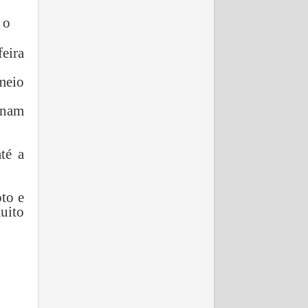
 o
feira
meio
onam
té a
to e
uito