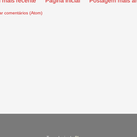
 mais recente
Página inicial
Postagem mais an
ar comentários (Atom)