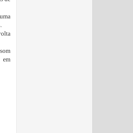
numa
.
volta
 som
a em