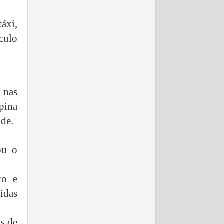
áxi,
culo
 nas
pina
ade.
ou o
ro e
idas
as de