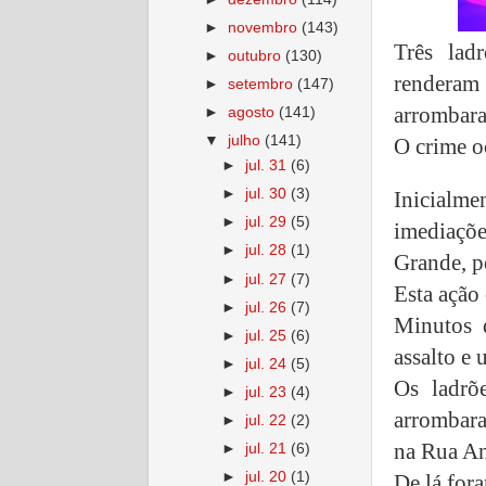
►
novembro
(143)
Três lad
►
outubro
(130)
renderam
►
setembro
(147)
arrombara
►
agosto
(141)
▼
julho
(141)
O crime o
►
jul. 31
(6)
►
jul. 30
(3)
Inicialm
►
jul. 29
(5)
imediaçõ
►
jul. 28
(1)
Grande, p
►
jul. 27
(7)
Esta ação
►
jul. 26
(7)
Minutos 
►
jul. 25
(6)
assalto e
►
jul. 24
(5)
Os ladrõ
►
jul. 23
(4)
arrombara
►
jul. 22
(2)
na Rua An
►
jul. 21
(6)
►
jul. 20
(1)
De lá for