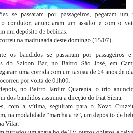
rões se passaram por passageiros, pegaram um t
 o condutor, anunciaram um assalto e com o veí
m um depósito de bebidas.
correu na madrugada deste domingo (15/07).
ente os bandidos se passaram por passageiros e
es do Saloon Bar, no Bairro São José, em Cam
egaram uma corrida com um taxista de 64 anos de id
 ocorreu por volta de 01h00.
depois, no Bairro Jardim Quarenta, o trio anunci
 um dos bandidos assumiu a direção do Fiat Siena.
es, com a vítima, seguiram para o Novo Cruzei
m, na modalidade “marcha a ré”, um depósito de beb
a Vilar.
am furtados um aparelho de TV, outros objetos e caix