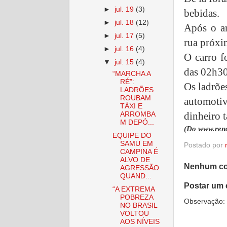
►
jul. 19
(3)
bebidas.
►
jul. 18
(12)
Após o a
►
jul. 17
(5)
rua próxi
►
jul. 16
(4)
O carro f
▼
jul. 15
(4)
das 02h30
“MARCHA A
RÉ”:
Os ladrõe
LADRÕES
ROUBAM
automoti
TÁXI E
dinheiro 
ARROMBA
M DEPÓ...
(Do www.rena
EQUIPE DO
SAMU EM
Postado por
CAMPINA É
ALVO DE
Nenhum co
AGRESSÃO
QUAND...
Postar um 
“A EXTREMA
POBREZA
Observação: 
NO BRASIL
VOLTOU
AOS NÍVEIS