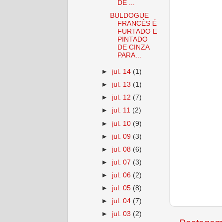
DE ...
BULDOGUE
FRANCÊS É
FURTADO E
PINTADO
DE CINZA
PARA...
►
jul. 14
(1)
►
jul. 13
(1)
►
jul. 12
(7)
►
jul. 11
(2)
►
jul. 10
(9)
►
jul. 09
(3)
►
jul. 08
(6)
►
jul. 07
(3)
►
jul. 06
(2)
►
jul. 05
(8)
►
jul. 04
(7)
►
jul. 03
(2)