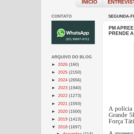
INÍCIO
ENTREVIS
CONTATO
SEGUNDA-FE
PM APREE
PRENDE A
ARQUIVO DO BLOG
►
2026
(160)
►
2025
(2150)
►
2024
(2656)
►
2023
(1940)
►
2022
(1273)
►
2021
(1593)
A polícia
►
2020
(1500)
Grande 5k
►
2019
(1413)
Força Tát
▼
2018
(1697)
A apreens
►
dezembro
(114)