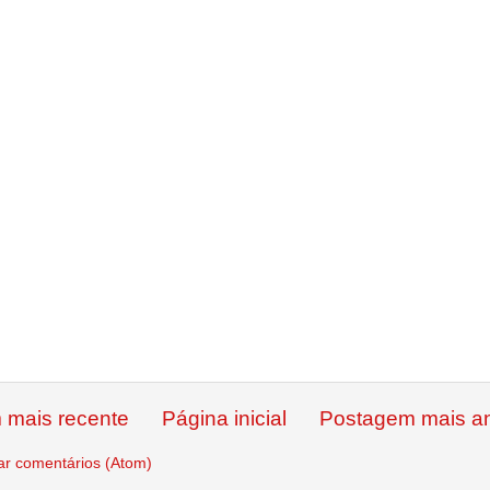
 mais recente
Página inicial
Postagem mais an
ar comentários (Atom)