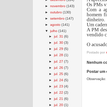
Os PMs vi
►
novembro
(143)
Com a ap
►
outubro
(130)
homem fic
►
setembro
(147)
dinheiro.
Um cadern
►
agosto
(141)
A PM desc
▼
julho
(141)
vendido c
►
jul. 31
(6)
►
jul. 30
(3)
O acusado
►
jul. 29
(5)
Postado por
►
jul. 28
(1)
►
jul. 27
(7)
Nenhum co
►
jul. 26
(7)
Postar um 
►
jul. 25
(6)
Observação: 
►
jul. 24
(5)
►
jul. 23
(4)
►
jul. 22
(2)
►
jul. 21
(6)
►
jul. 20
(1)