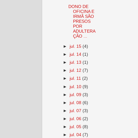
DONO DE
OFICINA E
IRMÃ SÃO
PRESOS
POR
ADULTERA
ÇÃO ...
►
jul. 15
(4)
►
jul. 14
(1)
►
jul. 13
(1)
►
jul. 12
(7)
►
jul. 11
(2)
►
jul. 10
(9)
►
jul. 09
(3)
►
jul. 08
(6)
►
jul. 07
(3)
►
jul. 06
(2)
►
jul. 05
(8)
►
jul. 04
(7)