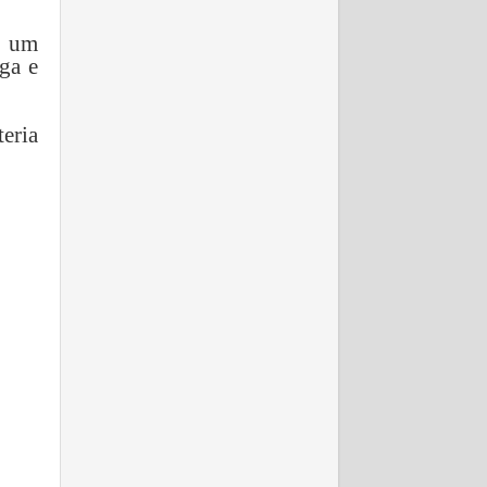
s um
ga e
eria