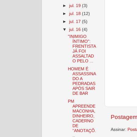
►
jul. 19
(3)
►
jul. 18
(12)
►
jul. 17
(5)
▼
jul. 16
(4)
"INIMIGO
ÍNTIMO":
FRENTISTA
JÁ FOI
ASSALTAD
O PELO ...
HOMEM É
ASSASSINA
DO A
PEDRADAS
APÓS SAIR
DE BAR
PM
APREENDE
MACONHA,
DINHEIRO,
Postagem
CADERNO
DE
Assinar:
Post
“ANOTAÇÕ.
..