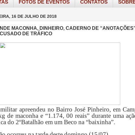
TAS
FOTOS DE EVENTOS
CONTATOS
SOBRE
IRA, 16 DE JULHO DE 2018
NDE MACONHA, DINHEIRO, CADERNO DE “ANOTAÇÕES”
CUSADO DE TRÁFICO
 militar apreendeu no Bairro José Pinheiro, em Cam
g de maconha e “1.174, 00 reais” durante uma açã
ica do 2ºBatalhão em um Beco na “baixinha”.
ão ocorreu na tarde deste domingo (15/07).