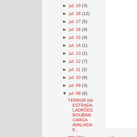
►
jul. 19
(3)
►
jul. 18
(12)
►
jul. 17
(5)
►
jul. 16
(4)
►
jul. 15
(4)
►
jul. 14
(1)
►
jul. 13
(1)
►
jul. 12
(7)
►
jul. 11
(2)
►
jul. 10
(9)
►
jul. 09
(3)
▼
jul. 08
(6)
TERROR NA
ESTRADA:
LADRÕES
ROUBAM
CARGA
AVALIADA
E...