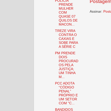
POLÍCIA
Postagem
PRENDE
MULHER
Assinar:
Post
COM
QUASE 07
QUILOS DE
MACON...
TREZE VIRA
CONTRA O
CAXIAS E
SOBE PARA
A SÉRIE C
PM PRENDE
DOIS
PROCURAD
OS PELA
JUSTIÇA;
UM TINHA
M...
PCC ADOTA
“CÓDIGO
PENAL”
PRÓPRIO E
UM SETOR
COM "C...
BANDIDOS