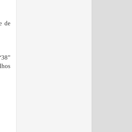
e de
“38”
lhos