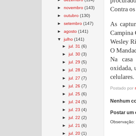
procurados
►
novembro
(143)
Contra os
►
outubro
(130)
As captur
►
setembro
(147)
Campina G
►
agosto
(141)
▼
julho
(141)
Wesley Ri
►
jul. 31
(6)
O Mandado
►
jul. 30
(3)
Na casa 
►
jul. 29
(5)
oxidada, 
►
jul. 28
(1)
celulares.
►
jul. 27
(7)
►
jul. 26
(7)
Postado por
►
jul. 25
(6)
Nenhum co
►
jul. 24
(5)
►
jul. 23
(4)
Postar um 
►
jul. 22
(2)
Observação: 
►
jul. 21
(6)
►
jul. 20
(1)