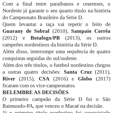
Com a final entre paraibanos e cearenses, o
Nordeste já garante o seu quarto título na história
do Campeonato Brasileiro da Série D.
Quem levantar a taça vai repetir o feito de
Guarany de Sobral
(2010),
Sampaio Corrêa
(2012) e
Botafogo/PB
(2013), os outros
campeões nordestinos da história da Série D.
Além disso, interrompe uma sequência de quatro
conquistas seguidas do sul/sudeste.
Além dos três títulos, o futebol nordestino chegou
a outras quatro decisões:
Santa Cruz
(2011),
River
(2015),
CSA
(2016) e
Globo
(2017)
ficaram com os vice-campeonatos.
RELEMBRE AS DECISÕES
O primeiro campeão da Série D foi o São
Raimundo-PA, que venceu o Macaé na decisão.
Já o primeiro título nordestino foi conquistado