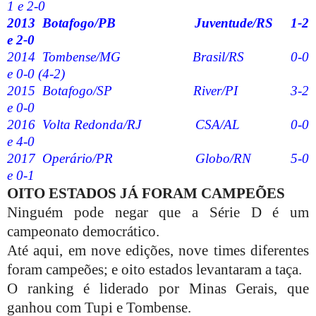
1 e 2-0
2013
Botafogo/PB
Juventude/RS
1-2
e 2-0
2014
Tombense/MG
Brasil/RS
0-0
e 0-0 (4-2)
2015
Botafogo/SP
River/PI
3-2
e 0-0
2016
Volta Redonda/RJ
CSA/AL
0-0
e 4-0
2017
Operário/PR
Globo/RN
5-0
e 0-1
OITO ESTADOS JÁ FORAM CAMPEÕES
Ninguém pode negar que a Série D é um
campeonato democrático.
Até aqui, em nove edições, nove times diferentes
foram campeões; e oito estados levantaram a taça.
O ranking é liderado por Minas Gerais, que
ganhou com Tupi e Tombense.