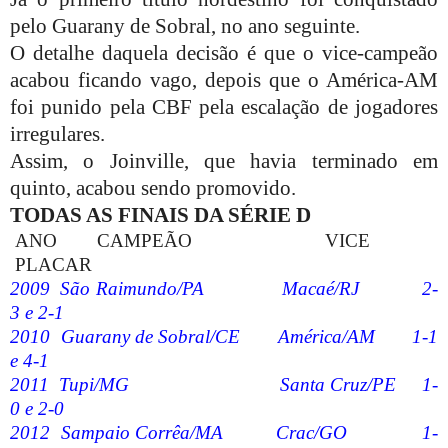
pelo Guarany de Sobral, no ano seguinte.
O detalhe daquela decisão é que o vice-campeão
acabou ficando vago, depois que o América-AM
foi punido pela CBF pela escalação de jogadores
irregulares.
Assim, o Joinville, que havia terminado em
quinto, acabou sendo promovido.
TODAS AS FINAIS DA SÉRIE D
ANO
CAMPEÃO
VICE
PLACAR
2009
São Raimundo/PA
Macaé/RJ
2-
3 e 2-1
2010
Guarany de Sobral/CE
América/AM
1-1
e 4-1
2011
Tupi/MG
Santa Cruz/PE
1-
0 e 2-0
2012
Sampaio Corrêa/MA
Crac/GO
1-