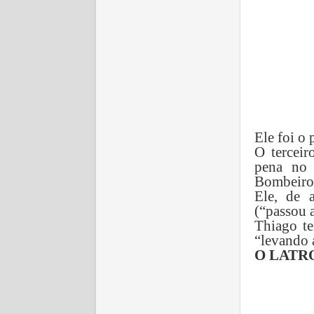
Ele foi o 
O tercei
pena no 
Bombeiros
Ele, de 
(“passou a
Thiago te
“levando 
O LATR