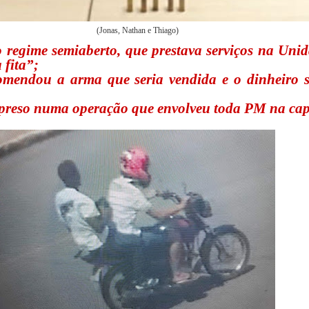
(Jonas, Nathan e Thiago)
 regime semiaberto, que prestava serviços na Unid
 fita”;
omendou a arma que seria vendida e o dinheiro s
 preso numa operação que envolveu toda PM na cap