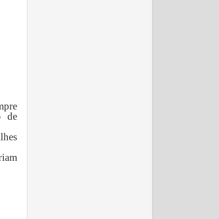
mpre
o de
lhes
riam