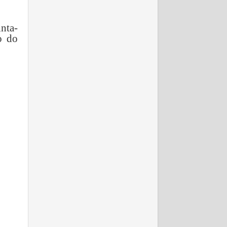
nta-
o do