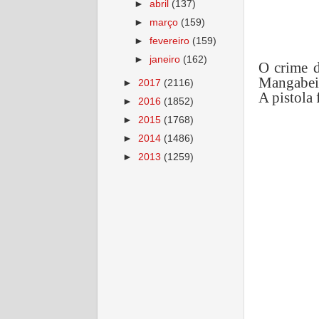
►
abril
(137)
►
março
(159)
►
fevereiro
(159)
►
janeiro
(162)
O crime d
Mangabeir
►
2017
(2116)
A pistola 
►
2016
(1852)
►
2015
(1768)
►
2014
(1486)
►
2013
(1259)