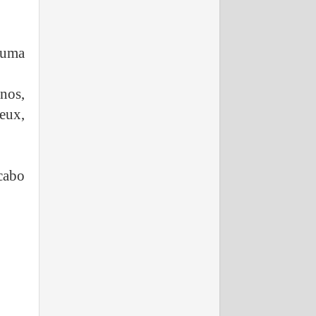
uma
nos,
yeux,
 cabo