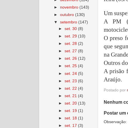
►
novembro
(143)
Um suspei
►
outubro
(130)
A PM (1
▼
setembro
(147)
motocicle
►
set. 30
(8)
►
set. 29
(10)
O preso f
►
set. 28
(2)
que segun
►
set. 27
(8)
na Grande
►
set. 26
(12)
Outros do
►
set. 25
(4)
A prisão 
►
set. 24
(5)
Araújo.
►
set. 23
(6)
►
set. 22
(4)
Postado por
►
set. 21
(4)
Nenhum co
►
set. 20
(13)
►
set. 19
(1)
Postar um 
►
set. 18
(1)
Observação: 
►
set. 17
(3)