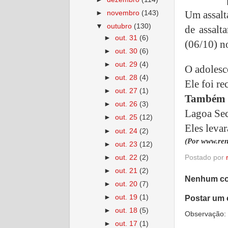
Um assalt
►
novembro
(143)
▼
outubro
(130)
de assalt
►
out. 31
(6)
(06/10) n
►
out. 30
(6)
►
out. 29
(4)
O adolesc
►
out. 28
(4)
Ele foi re
►
out. 27
(1)
Também 
►
out. 26
(3)
Lagoa Sec
►
out. 25
(12)
Eles levar
►
out. 24
(2)
(Por www.ren
►
out. 23
(12)
Postado por
►
out. 22
(2)
►
out. 21
(2)
Nenhum co
►
out. 20
(7)
►
out. 19
(1)
Postar um 
►
out. 18
(5)
Observação: 
►
out. 17
(1)