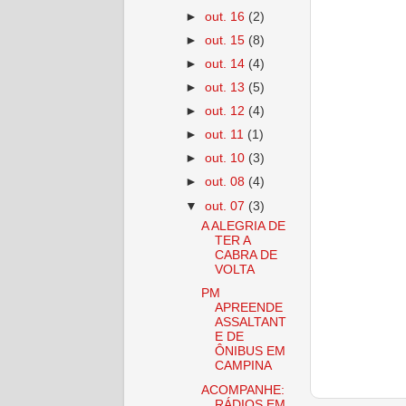
►
out. 16
(2)
►
out. 15
(8)
►
out. 14
(4)
►
out. 13
(5)
►
out. 12
(4)
►
out. 11
(1)
►
out. 10
(3)
►
out. 08
(4)
▼
out. 07
(3)
A ALEGRIA DE
TER A
CABRA DE
VOLTA
PM
APREENDE
ASSALTANT
E DE
ÔNIBUS EM
CAMPINA
ACOMPANHE:
RÁDIOS EM