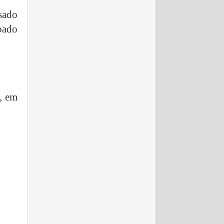
sado
bado
, em