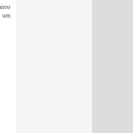
irro
e um