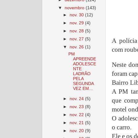
▼
novembro
(143)
►
nov. 30
(12)
►
nov. 29
(4)
►
nov. 28
(5)
►
nov. 27
(5)
A polícia
▼
nov. 26
(1)
com roubo
PM
APREENDE
Neste dom
ADOLESCE
NTE
foram cap
LADRÃO
PELA
Bairro Li
SEGUNDA
VEZ EM...
A PM tam
►
nov. 24
(5)
que comp
►
nov. 23
(8)
motel ond
►
nov. 22
(4)
O adolesc
►
nov. 21
(5)
o carro.
►
nov. 20
(9)
Ele e os 