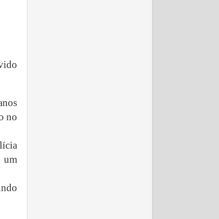
vido
anos
do no
ícia
e um
indo