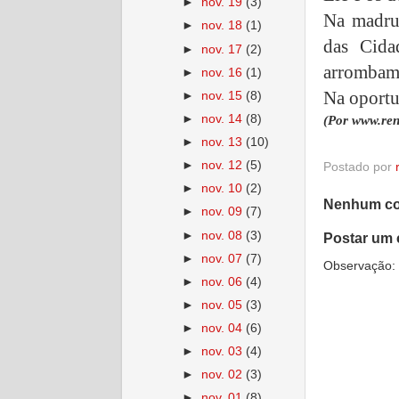
►
nov. 19
(3)
Na madrug
►
nov. 18
(1)
das Cida
►
nov. 17
(2)
arrombame
►
nov. 16
(1)
Na oportu
►
nov. 15
(8)
►
nov. 14
(8)
(Por www.ren
►
nov. 13
(10)
►
nov. 12
(5)
Postado por
►
nov. 10
(2)
Nenhum co
►
nov. 09
(7)
►
nov. 08
(3)
Postar um 
►
nov. 07
(7)
Observação: 
►
nov. 06
(4)
►
nov. 05
(3)
►
nov. 04
(6)
►
nov. 03
(4)
►
nov. 02
(3)
►
nov. 01
(8)