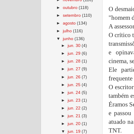
►
outubro
(118)
O desmaio
►
setembro
(110)
"homem do
►
agosto
(134)
A assesso
►
julho
(116)
O crítico
▼
junho
(136)
transmiss
►
jun. 30
(4)
e opinav
►
jun. 29
(6)
cinema, s
►
jun. 28
(1)
Ele part
►
jun. 27
(9)
►
jun. 26
(7)
frequente
►
jun. 25
(4)
O escritor
►
jun. 24
(5)
também es
►
jun. 23
(1)
Éramos Se
►
jun. 22
(2)
e passou 
►
jun. 21
(3)
atuado na
►
jun. 20
(1)
TNT.
▼
jun. 19
(7)