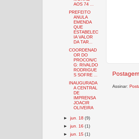
AOS 74 ...
PREFEITO
ANULA
EMENDA
QUE
ESTABELEC
IA VALOR
DA TAR...
COORDENAD
OR DO
PROCON/C
G: RIVALDO
RODRIGUE
Postagem
S SOFRE ...
INAUGURADA
Assinar:
Post
A CENTRAL
DE
IMPRENSA
JOACIR
OLIVEIRA
►
jun. 18
(9)
►
jun. 16
(1)
►
jun. 15
(1)