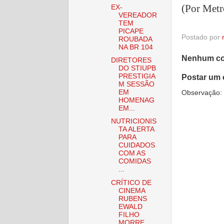
(Por Metr
EX-
VEREADOR
TEM
PICAPE
Postado por
ROUBADA
NA BR 104
Nenhum co
DIRETORES
DO STIUPB
PRESTIGIA
Postar um 
M SESSÃO
EM
Observação: 
HOMENAG
EM...
NUTRICIONIS
TA ALERTA
PARA
CUIDADOS
COM AS
COMIDAS
...
CRÍTICO DE
CINEMA
RUBENS
EWALD
FILHO
MORRE