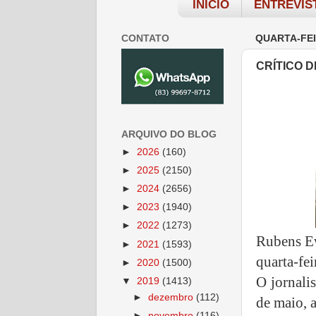
INÍCIO
ENTREVIS
CONTATO
QUARTA-FEI
CRÍTICO 
ARQUIVO DO BLOG
►
2026
(160)
►
2025
(2150)
►
2024
(2656)
►
2023
(1940)
►
2022
(1273)
Rubens Ew
►
2021
(1593)
quarta-fei
►
2020
(1500)
O jornali
▼
2019
(1413)
►
dezembro
(112)
de maio, 
►
novembro
(116)