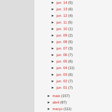
►
jun. 14
(5)
►
jun. 13
(6)
►
jun. 12
(4)
►
jun. 11
(5)
►
jun. 10
(1)
►
jun. 09
(2)
►
jun. 08
(5)
►
jun. 07
(3)
►
jun. 06
(7)
►
jun. 05
(6)
►
jun. 04
(11)
►
jun. 03
(6)
►
jun. 02
(7)
►
jun. 01
(7)
►
maio
(157)
►
abril
(87)
►
março
(111)