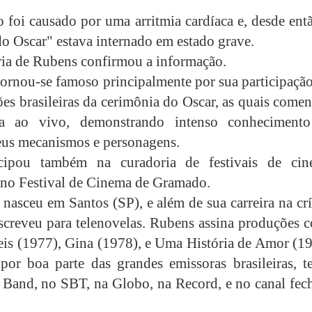
 foi causado por uma arritmia cardíaca e, desde ent
 Oscar" estava internado em estado grave.
ria de Rubens confirmou a informação.
 tornou-se famoso principalmente por sua participaçã
ões brasileiras da cerimônia do Oscar, as quais come
a ao vivo, demonstrando intenso conheciment
eus mecanismos e personagens.
icipou também na curadoria de festivais de cin
 no Festival de Cinema de Gramado.
 nasceu em Santos (SP), e além de sua carreira na crí
creveu para telenovelas. Rubens assina produções 
is (1977), Gina (1978), e Uma História de Amor (19
por boa parte das grandes emissoras brasileiras, t
 Band, no SBT, na Globo, na Record, e no canal fec