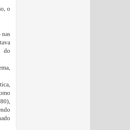
ão, o
o nas
ntava
o do
ema,
tica,
como
80),
endo
hado