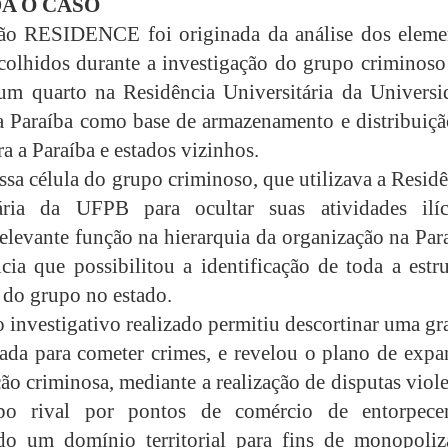
A O CASO
ão RESIDENCE foi originada da análise dos eleme
colhidos durante a investigação do grupo criminoso
 um quarto na Residência Universitária da Universi
a Paraíba como base de armazenamento e distribuiçã
a a Paraíba e estados vizinhos.
ssa célula do grupo criminoso, que utilizava a Resid
tária da UFPB para ocultar suas atividades ilíci
elevante função na hierarquia da organização na Par
ncia que possibilitou a identificação de toda a estr
 do grupo no estado.
o investigativo realizado permitiu descortinar uma g
ada para cometer crimes, e revelou o plano de expa
ção criminosa, mediante a realização de disputas viol
o rival por pontos de comércio de entorpecen
do um domínio territorial para fins de monopoliz