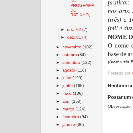
DO
praticar,
PROGRAMA
nos arts.
DO
RATINHO,
(três) a 
...
(mil e du
►
dez. 02
(7)
NOME D
►
dez. 01
(4)
O nome da
►
novembro
(102)
base de a
►
outubro
(84)
(Assessoria P
►
setembro
(122)
►
agosto
(118)
Postado por
►
julho
(190)
Nenhum co
►
junho
(165)
►
maio
(136)
Postar um 
►
abril
(159)
Observação: 
►
março
(124)
►
fevereiro
(94)
►
janeiro
(86)