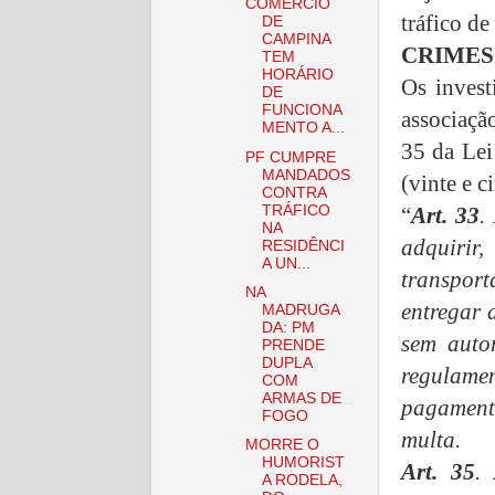
COMÉRCIO
tráfico de
DE
CAMPINA
CRIMES
TEM
HORÁRIO
Os invest
DE
FUNCIONA
associação
MENTO A...
35 da Lei
PF CUMPRE
MANDADOS
(vinte e c
CONTRA
TRÁFICO
“
Art. 33
.
NA
adquirir
RESIDÊNCI
A UN...
transpor
NA
entregar 
MADRUGA
DA: PM
sem auto
PRENDE
DUPLA
regulamen
COM
ARMAS DE
pagamento
FOGO
multa.
MORRE O
HUMORIST
Art. 35
.
A RODELA,