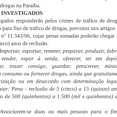
 drogas na Paraíba.
 INVESTIGADOS
igados responderão pelos crimes de tráfico de drog
 para fins de tráfico de drogas, previstos nos artigos
 nº 11.343/06, cujas penas somadas poderão chegar 
inco) anos de reclusão.
 Importar, exportar, remeter, preparar, produzir, fabr
, vender, expor à venda, oferecer, ter em depós
tar, trazer consigo, guardar, prescrever, minist
a consumo ou fornecer drogas, ainda que gratuitame
rização ou em desacordo com determinação lega
tar: Pena - reclusão de 5 (cinco) a 15 (quinze) an
 de 500 (quinhentos) a 1.500 (mil e quinhentos) d
 Associarem-se duas ou mais pessoas para o fi