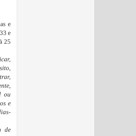
as e
 33 e
à 25
icar,
ito,
rar,
nte,
l ou
os e
ias-
m de