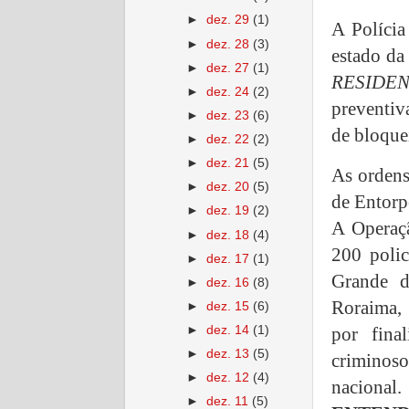
►
dez. 29
(1)
A Polícia
►
dez. 28
(3)
estado da
►
dez. 27
(1)
RESIDE
►
dez. 24
(2)
preventiv
►
dez. 23
(6)
de bloque
►
dez. 22
(2)
►
dez. 21
(5)
As ordens
►
dez. 20
(5)
de Entorp
►
dez. 19
(2)
A Operaç
►
dez. 18
(4)
200 polic
►
dez. 17
(1)
Grande d
►
dez. 16
(8)
Roraima, 
►
dez. 15
(6)
por fina
►
dez. 14
(1)
►
dez. 13
(5)
criminos
►
dez. 12
(4)
nacional.
►
dez. 11
(5)