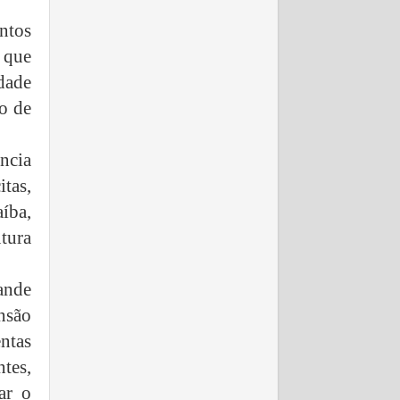
ntos
 que
dade
o de
ência
tas,
aíba,
utura
rande
nsão
entas
tes,
ar o