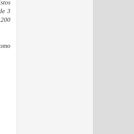
stos
 de 3
.200
como