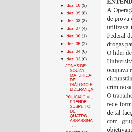
ENTEND
►
dez. 10
(9)
A Operaç
►
dez. 09
(8)
de prova 
►
dez. 08
(3)
utilizava
►
dez. 07
(4)
Federal d
►
dez. 06
(1)
drogas par
►
dez. 05
(2)
O líder de
►
dez. 04
(6)
▼
dez. 03
(6)
Universi
JONAS DE
ocupava r
SOUZA:
MATURIDA
circunstâ
DE,
DIÁLOGO E
criminosa
LIDERANÇA
O trabalh
POLÍCIA CIVIL
PRENDE
rede form
SUSPEITO
de tal fac
DE
QUATRO
com grup
ASSASSINA
T...
objetivan