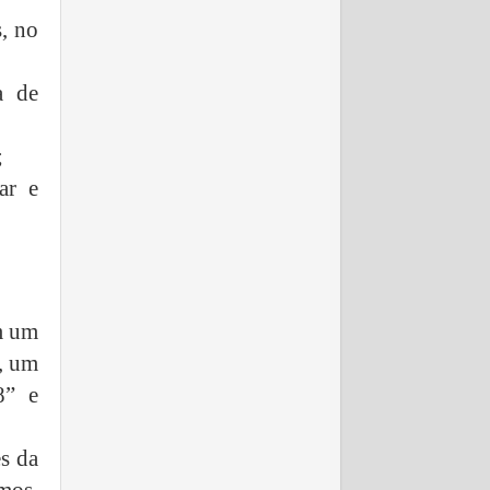
, no
a de
;
ar e
am um
, um
8” e
s da
mos,