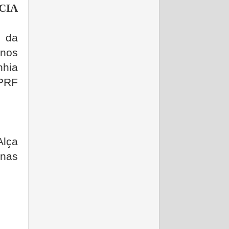
CIA
é da
enos
nhia
 PRF
Alça
nas