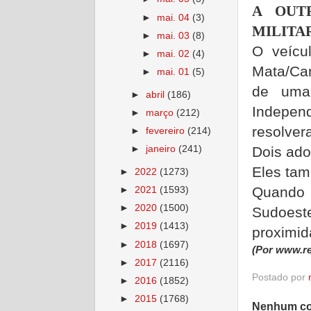
A OUT
►
mai. 04
(3)
MILITA
►
mai. 03
(8)
O veícu
►
mai. 02
(4)
Mata/Ca
►
mai. 01
(5)
de uma 
►
abril
(186)
Independ
►
março
(212)
resolver
►
fevereiro
(214)
Dois ado
►
janeiro
(241)
Eles ta
►
2022
(1273)
Quando 
►
2021
(1593)
►
2020
(1500)
Sudoest
►
2019
(1413)
proximid
►
2018
(1697)
(Por www.re
►
2017
(2116)
Postado por
►
2016
(1852)
►
2015
(1768)
Nenhum co