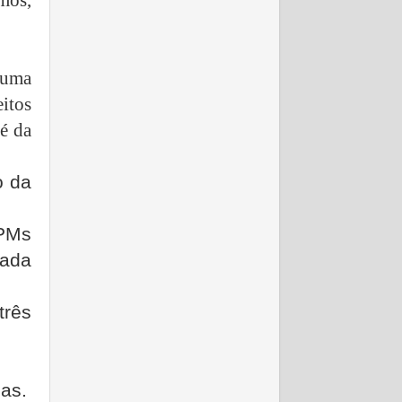
 uma
itos
é da
o da
 PMs
bada
três
as.