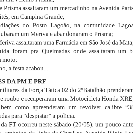
 Prisma assaltaram um mercadinho na Avenida Paris
ités, em Campina Grande;
diações do Posto Lagoão, na comunidade Lago
oubaram um Meriva e abandonaram o Prisma;
riva assaltaram uma Farmácia em São José da Mata
ida foram pra Queimadas onde assaltaram um b
a moto;
o, a festa acabou...
S DA PM E PRF
 militares da Força Tática 02 do 2ºBatalhão prender
de roubo e recuperaram uma Motocicleta Honda XRE
, bem como apreenderam um revólver calibre “3
das para “despistar” a polícia.
 da FT ocorreu neste sábado (20/05), um pouco ante
e, embaixo da linha da Chesf na Avenida Plínio Le