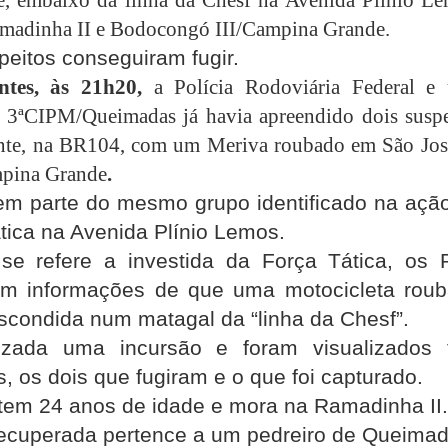
amadinha II e Bodocongó III/Campina Grande.
peitos conseguiram fugir.
ntes
, às 21h20,
a Polícia Rodoviária Federal e
 3ªCIPM/Queimadas já havia apreendido dois suspe
ante, na BR104, com um Meriva roubado em São Jos
pina Grande
.
em parte do mesmo grupo identificado na açã
tica na Avenida Plínio Lemos.
se refere a investida da Força Tática, os
am informações de que uma motocicleta rou
scondida num matagal da “linha da Chesf”.
lizada uma incursão e foram visualizados 
s, os dois que fugiram e o que foi capturado.
tem 24 anos de idade e mora na Ramadinha II.
ecuperada pertence a um pedreiro de Queimad