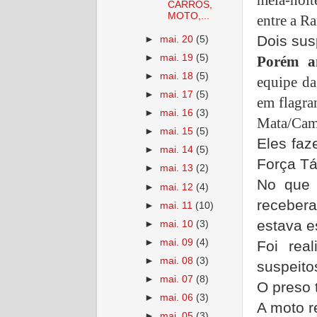
CARROS,
MOTO,...
entre a R
Dois sus
►
mai. 20
(5)
►
mai. 19
(5)
Porém a
►
mai. 18
(5)
equipe da
►
mai. 17
(5)
em flagr
►
mai. 16
(3)
Mata/Cam
►
mai. 15
(5)
Eles faz
►
mai. 14
(5)
Força Tá
►
mai. 13
(2)
No que 
►
mai. 12
(4)
receber
►
mai. 11
(10)
estava e
►
mai. 10
(3)
►
mai. 09
(4)
Foi rea
►
mai. 08
(3)
suspeito
►
mai. 07
(8)
O preso 
►
mai. 06
(3)
A moto r
►
mai. 05
(3)