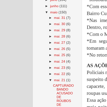
*Com esse
►
junho
(111)
Bairro Cu
▼
maio
(150)
►
mai. 31
(7)
*Nas ime
►
mai. 30
(6)
Dentro, r
►
mai. 29
(8)
*Com o Me
►
mai. 28
(6)
*Em segu
►
mai. 27
(2)
tomaram 
►
mai. 26
(5)
*No retorn
►
mai. 25
(6)
►
mai. 24
(4)
AS AÇÕE
►
mai. 23
(6)
Policiais
►
mai. 22
(6)
suspeito 
▼
mai. 21
(1)
capacete
CAPTURADO
BANDO
roupas usa
ACUSADO
DE
Essa ação
ROUBOS
DE
meia-noit