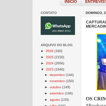
INÍCIO
ENTREVIS
CONTATO
DOMINGO, 2
CAPTURAD
MERCADIN
ARQUIVO DO BLOG
►
2026
(160)
►
2025
(2150)
►
2024
(2656)
▼
2023
(1940)
►
dezembro
(144)
►
novembro
(150)
►
outubro
(149)
►
setembro
(146)
OS CRI
►
agosto
(133)
*Roubara
►
julho
(104)