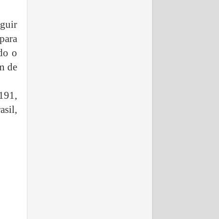
guir
 para
do o
im de
191,
asil,