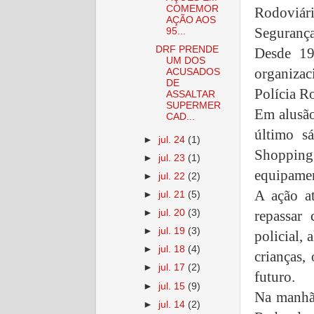
COMEMOR
Rodoviár
AÇÃO AOS
Segurança
95...
DRF PRENDE
Desde 19
UM DOS
organizac
ACUSADOS
DE
Polícia R
ASSALTAR
SUPERMER
Em alusão
CAD...
último s
►
jul. 24
(1)
Shoppin
►
jul. 23
(1)
equipamen
►
jul. 22
(2)
A ação a
►
jul. 21
(5)
repassar
►
jul. 20
(3)
►
jul. 19
(3)
policial, 
►
jul. 18
(4)
crianças,
►
jul. 17
(2)
futuro.
►
jul. 15
(9)
Na manhã
►
jul. 14
(2)