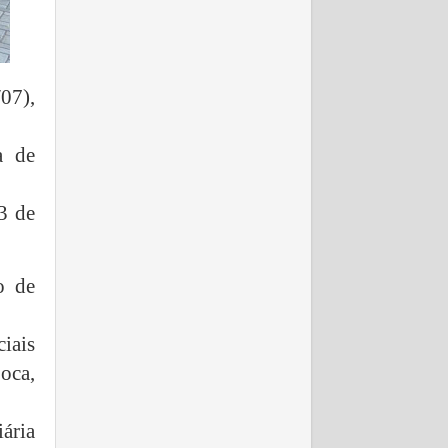
07),
a de
3 de
o de
ciais
oca,
ária