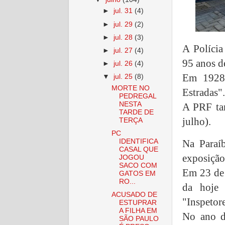
►
jul. 31
(4)
►
jul. 29
(2)
►
jul. 28
(3)
A Polícia
►
jul. 27
(4)
95 anos de
►
jul. 26
(4)
Em 1928 
▼
jul. 25
(8)
MORTE NO
Estradas".
PEDREGAL
NESTA
A PRF ta
TARDE DE
julho).
TERÇA
PC
Na Paraíb
IDENTIFICA
CASAL QUE
exposição
JOGOU
SACO COM
Em 23 de 
GATOS EM
RO...
da hoje 
ACUSADO DE
"Inspetor
ESTUPRAR
A FILHA EM
No ano d
SÃO PAULO