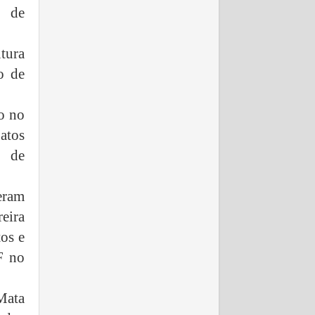
l de
tura
o de
do no
atos
, de
eram
eira
tos e
F no
Mata