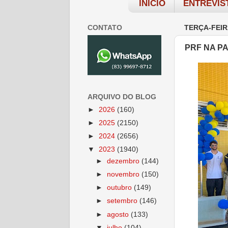
INÍCIO
ENTREVIS
CONTATO
TERÇA-FEIR
PRF NA P
ARQUIVO DO BLOG
►
2026
(160)
►
2025
(2150)
►
2024
(2656)
▼
2023
(1940)
►
dezembro
(144)
►
novembro
(150)
►
outubro
(149)
►
setembro
(146)
►
agosto
(133)
▼
julho
(104)