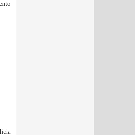
ento
ícia