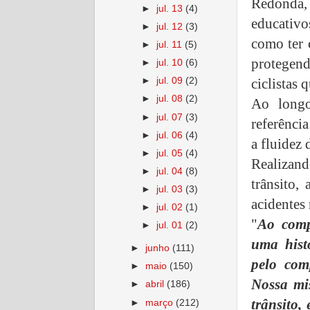
Redonda,
►
jul. 13
(4)
educativo
►
jul. 12
(3)
como ter 
►
jul. 11
(5)
protegend
►
jul. 10
(6)
ciclistas 
►
jul. 09
(2)
►
jul. 08
(2)
Ao longo
►
jul. 07
(3)
referênci
►
jul. 06
(4)
a fluidez 
►
jul. 05
(4)
Realizand
►
jul. 04
(8)
trânsito,
►
jul. 03
(3)
acidentes 
►
jul. 02
(1)
"
Ao comp
►
jul. 01
(2)
uma hist
►
junho
(111)
pelo com
►
maio
(150)
Nossa mis
►
abril
(186)
trânsito,
►
março
(212)