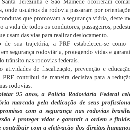
 Santa Terezinha e São Mamede ocorreram coma
s, onde usuários da rodovia passaram por orientaçõe
condutas que promovam a segurança viária, deste m
o a vida de todos os condutores, passageiros, pedest
que usam das vias para realizar deslocamento.
 de sua trajetória, a PRF estabeleceu-se como
a em segurança rodoviária, protegendo vidas e garan
do trânsito nas rodovias federais.
o atividades de fiscalização, prevenção e educaçã
 a PRF contribui de maneira decisiva para a reduçã
nas rodovias.
letar 95 anos, a Polícia Rodoviária Federal cel
ória marcada pela dedicação de seus profissiona
promisso com a segurança nas rodovias brasilei
são é proteger vidas e garantir a ordem e fluide
 e contribuir com a efetivação dos direitos humano