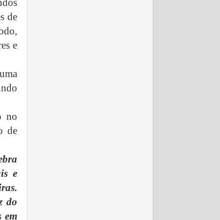
ndos
s de
odo,
res e
 uma
tindo
o no
o de
ebra
is e
ras.
z do
s em