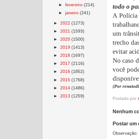
►
fevereiro
(214)
todo o pa
►
janeiro
(241)
A Polícia
►
2022
(1273)
trabalhan
►
2021
(1593)
um trânsi
►
2020
(1500)
trecho das
►
2019
(1413)
evitar aci
►
2018
(1697)
No caso d
►
2017
(2116)
você pode
►
2016
(1852)
disponíve
►
2015
(1768)
(Por renatod
►
2014
(1486)
►
2013
(1259)
Postado por
Nenhum co
Postar um 
Observação: 