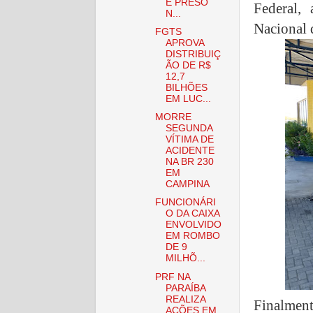
É PRESO
Federal,
N...
Nacional
FGTS
APROVA
DISTRIBUIÇ
ÃO DE R$
12,7
BILHÕES
EM LUC...
MORRE
SEGUNDA
VÍTIMA DE
ACIDENTE
NA BR 230
EM
CAMPINA
FUNCIONÁRI
O DA CAIXA
ENVOLVIDO
EM ROMBO
DE 9
MILHÕ...
PRF NA
PARAÍBA
REALIZA
Finalment
AÇÕES EM